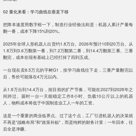
02 量化来看：学习曲线在垂直下移
把降本速度用数字框一下，制造行业经验法则是：机器人累计产量每
翻一番，成本下降15%到20%。
2025年全球人形机器人出货约1.8万台。2026年预计10到20万台。从
1.8万到3.6万翻第一番，到7.2万翻第二番，到14.4万翻第三番。三番
翻完，成本在现有基础上已经打掉了四到五成。
一台现在卖8.5万元的宇树G1，按学习曲线往下走，三番产量翻完以
后，售价可能落在4万元以内。
从1.8万台到14.4万台，按目前的扩产节奏，可能在2027到2028年之
间跨过。届时一台一天能稳定工作8小时、负载10公斤以上的机器
人，物料成本将低于中国制造业工人一年的工资。
这是一个重要的商业临界点。过了这个点，工厂引进机器人的决策就
不再是"战略布局"和"政策补贴"，而是纯粹的财务计算：一年回本，往
后全是净赚。