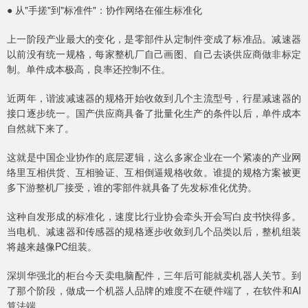
● 从"手搓"到"标准件"：协作网络在催生标准化
上一阶段产业最大的变化，是零部件从定制件变成了标准品。减速器
以前没有统一规格，每家整机厂自己画图、自己去谈供应商做非标定
制。单件成本极高，良率还控制不住。
近两年，谐波减速器的规格开始收敛到几个主流型号，行星减速器的
接口逐步统一。国产供应商具备了批量化生产的条件以后，单件成本
自然就下来了。
这就是中国企业协作的底层逻辑，这么多家企业在一个紧凑的产业网
络里互相供货、互相验证、互相倒逼规格收敛。谁提的规格方案被更
多下游整机厂接受，谁的零部件就具备了先发标准化优势。
这种自发形成的标准化，速度比行业协会牵头开会写白皮书快得多。
当电机、减速器和传感器的规格逐步收敛到几个品类以后，整机组装
将越来越像PC组装。
深圳华强北的柜台今天卖电脑配件，三年后可能就卖机器人关节。到
了那个阶段，做成一个机器人品牌的难度不在硬件端了，在软件和AI
算法端。