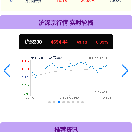
10
方邦股份
146.16
20.00%
7.68%
沪深京行情 实时轮播
北证50
1134.24
%
11.37
1.01
推荐资讯