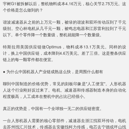
宇树G1被拆解以后，整机物料成本4.16万元，核心关节2.75万元。这
个价格是怎么做到的？
谐波减速器从之前的上万元一颗，被绿的谐波和双环传动压到了千元
级别。空心杯电机从几千元一颗，被鸣志电器和江苏雷利拉到了千元
以下。单个零件降一个数量级，整机就能降一个数量级。
特斯拉用美国供应链做Optimus，物料成本13.1万美元。同样的设
计，换上中国供应链，成本降到4.6万美元。差了三倍。这是整条供应
链上的每一颗零件都在便宜。
● 为什么中国机器人产业链成熟这么快，是周围什么都有
聊到中国制造的价格优势，常见的刻板印象是"人工便宜"。人形机器
人这个行业刚好反过来了。电机、减速器和传感器制造本身的自动化
程度极高，人工成本在整机中的占比已经很小。
真正的优势是，中国有一个全球独一无二的供应链密度。
一台人形机器人需要的核心零部件，减速器去浙江找双环传动，电机
去苏州找汇川技术，传感器去安徽找柯力传感，电芯去宁德或坪山找