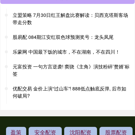
立盟策略 7月30日红王解盘比赛解读：贝西克塔斯客场
带走分数
股易配 084期江安红双色球预测奖号：龙头凤尾
乐蒙网 中国最下饭的城市，不在湖南，不在四川！
元富投资 一句方言逆袭! 窦骁《主角》演技粉碎’赘婿’标
签
优配交易 金价上演“过山车”! 888低点触底反弹, 后市如
何破局?
盈策
安全配资
沈阳配资
股票配资