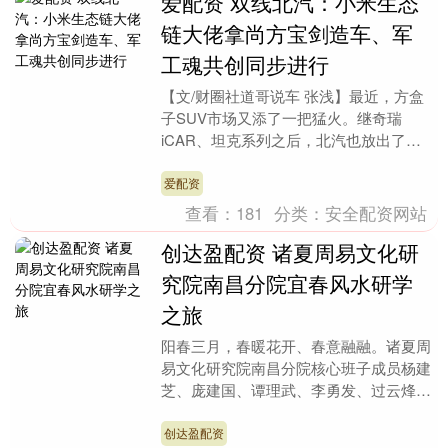
爱配资 双线北汽：小米生态
链大佬拿尚方宝剑造车、军
工魂共创同步进行
【文/财圈社道哥说车 张浅】最近，方盒
子SUV市场又添了一把猛火。继奇瑞
iCAR、坦克系列之后，北汽也放出了一
款让人眼前一亮的新物种——“城市猎
人”。很多人第一....
爱配资
查看：
181
分类：
安全配资网站
创达盈配资 诸夏周易文化研
究院南昌分院宜春风水研学
之旅
阳春三月，春暖花开、春意融融。诸夏周
易文化研究院南昌分院核心班子成员杨建
芝、庞建国、谭理武、李勇发、过云烽、
万家元、邓虹、廖月琴、温雅荔等人，带
领二十余人团队，....
创达盈配资