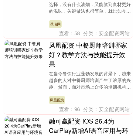
选择，没有什么油烟，又能尝到食材更好
的滋味，关键做法也很简单，就比如今天
这道就很不错。 食材有三样，分别是鱼
丸、丝瓜和粉丝，....
满瑞网
查看：
58
分类：
安全配资网站
凤凰配资 中餐厨师培训哪家
好？教学方法与技能提升效
果
在当今餐饮行业蓬勃发展的背景下，越来
越多的人对中餐厨师培训产生了浓厚的兴
趣。然而，面对市场上众多的培训机构，
究竟哪家好呢？这成为了许多人心中的疑
问。今天，我们就....
凤凰配资
查看：
96
分类：
安全配资网站
融可赢配资 iOS 26.4为
CarPlay新增AI语音应用与环