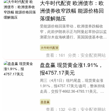
大牛时代配资 欧洲债市：欧
洲债券收窄跌幅 能源价格回
落缓解抛压
受能源价格回落带动，欧洲债券跌幅收
窄，此前伊朗表示正与阿曼起草协议以监
测霍尔木兹海峡通行。英国国债基本收复
早前跌幅。 德国和英国10年期国债收益
率在尾盘变化不大....
大牛时代配资
查看：
161
分类：
安全配资网站
盘盘赢 现货黄金涨1.91%，
报4757.17美元
周三（4月1日）纽约尾盘，现货黄金涨
1.91%，报4757.17美元/盎司，整体持续
走高，交投于4662.36-4793.11美元。
COMEX黄金期货涨2.2....
盘盘赢
查看：
132
分类：
安全配资网站