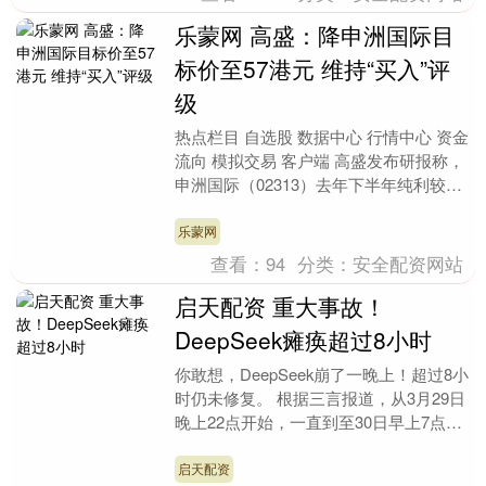
乐蒙网 高盛：降申洲国际目
标价至57港元 维持“买入”评
级
热点栏目 自选股 数据中心 行情中心 资金
流向 模拟交易 客户端 高盛发布研报称，
申洲国际（02313）去年下半年纯利较该
行预期低11%，主要受毛利率及经营利
润....
乐蒙网
查看：
94
分类：
安全配资网站
启天配资 重大事故！
DeepSeek瘫痪超过8小时
你敢想，DeepSeek崩了一晚上！超过8小
时仍未修复。 根据三言报道，从3月29日
晚上22点开始，一直到至30日早上7点，
DeepSeek服务出现大规模访问异....
启天配资