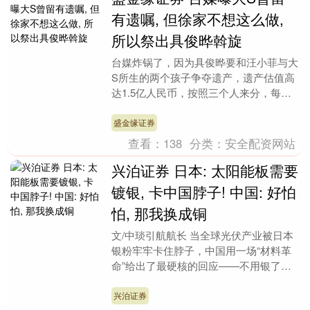
有遗嘱, 但徐家不想这么做,
所以祭出具俊晔斡旋
台媒炸锅了，因为具俊晔要和汪小菲与大
S所生的两个孩子争夺遗产，遗产估值高
达1.5亿人民币，按照三个人来分，每人
5000多万，但传说具俊晔打算抢走两个
孩子的份额，....
盛金缘证券
查看：
138
分类：
安全配资网站
兴泊证券 日本: 太阳能板需要
镀银, 卡中国脖子! 中国: 好怕
怕, 那我换成铜
文/中琰引航航长 当全球光伏产业被日本
银粉牢牢卡住脖子，中国用一场“材料革
命”给出了最硬核的回应——不用银了，
我换铜。 长期以来，光伏电池的金属化
电极高度依赖银....
兴泊证券