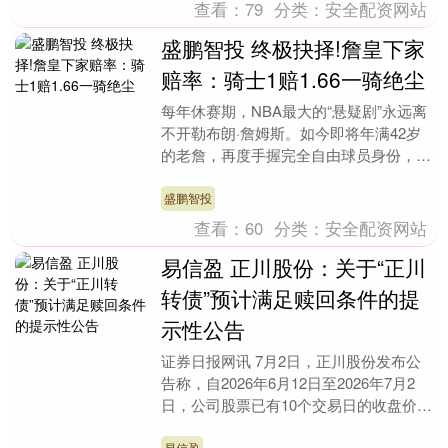
查看：
79
分类：
安全配资网站
盛鹏智投 终极抉择!詹皇下家
赔率：骑士1赔1.66一骑绝尘
每年休赛期，NBA最大的“悬疑剧”永远离
不开勒布朗·詹姆斯。如今即将年满42岁
的老詹，再度手握完全自由球员身份，告
别湖人的重建节奏后，他的职业生涯最后
一舞花落谁....
盛鹏智投
查看：
60
分类：
安全配资网站
易信盈 正川股份：关于“正川
转债”预计满足赎回条件的提
示性公告
证券日报网讯 7月2日，正川股份发布公
告称，自2026年6月12日至2026年7月2
日，公司股票已有10个交易日的收盘价不
低于“正川转债”当期转股价格19.78....
易信盈