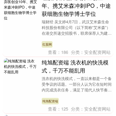
年、携艾米森冲刺IPO，中途
获细胞生物学博士学位
瑞财经 吴文婷4月7日，武汉艾米森生命
科技股份有限公司（以下简称“艾米森”）
在港交所递交招股书，联席保荐人为建银
国际、交银国际。 这是艾米森二次闯关
港股，其曾于....
红股网
查看：
186
分类：
安全配资网站
纯旭配资端 洗衣机的快洗模
式，千万不能乱用
洗衣机的快洗模式，一直以来都是一个备
受争议的话题。一部分人认为它在短时间
内完成洗衣任务，满足了现代人快节奏生
活的需求；还有一部分人却认为快洗模式
不能乱用。那么，....
纯旭配资端
查看：
125
分类：
安全配资网站