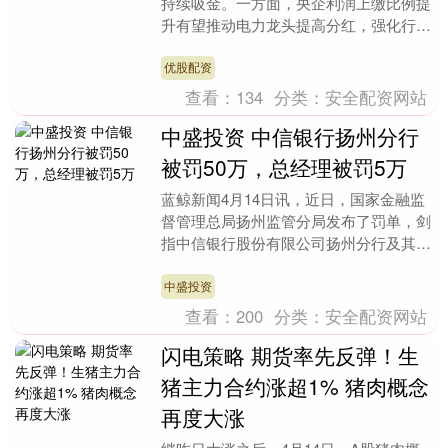
持续吸金。一方面，央企利润上缴比例提
升有望推动电力龙头提高分红，强化行业
红利属性；另一方面，电力设备出口延续
高景气，海外需....
优股配资
查看：
134
分类：
安全配资网站
中盛投资 中信银行扬州分行
被罚50万，总经理被罚5万
蓝鲸新闻4月14日讯，近日，国家金融监
督管理总局扬州监管分局发布了罚单，剑
指中信银行股份有限公司扬州分行及其相
关责任人。 罚单显示，中信银行股份有
限公司扬州分行....
中盛投资
查看：
200
分类：
安全配资网站
闪电策略 期货率先反弹！生
猪主力合约涨超1% 猪肉概念
再度大涨