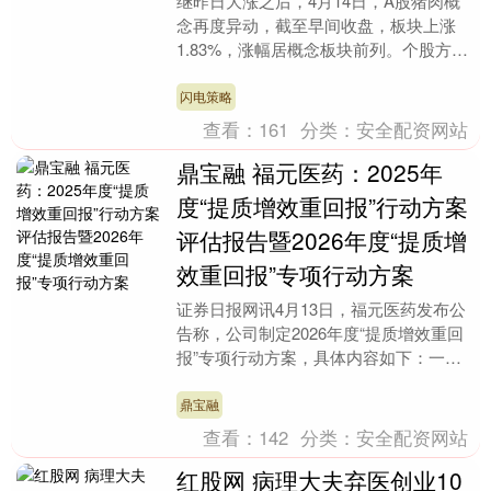
继昨日大涨之后，4月14日，A股猪肉概
念再度异动，截至早间收盘，板块上涨
1.83%，涨幅居概念板块前列。个股方
面，正邦科技、天邦食品涨停，傲农生物
涨超6%，大禹....
闪电策略
查看：
161
分类：
安全配资网站
鼎宝融 福元医药：2025年
度“提质增效重回报”行动方案
评估报告暨2026年度“提质增
效重回报”专项行动方案
证券日报网讯4月13日，福元医药发布公
告称，公司制定2026年度“提质增效重回
报”专项行动方案，具体内容如下：一、
持续打造三位一体核心竞争优势；二、积
极实施回购....
鼎宝融
查看：
142
分类：
安全配资网站
红股网 病理大夫弃医创业10