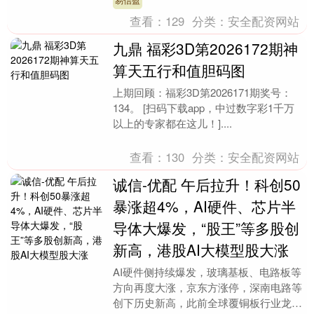
查看：
129
分类：
安全配资网站
九鼎 福彩3D第2026172期神
算天五行和值胆码图
上期回顾：福彩3D第2026171期奖号：
134。 [扫码下载app，中过数字彩1千万
以上的专家都在这儿！]....
查看：
130
分类：
安全配资网站
诚信-优配 午后拉升！科创50
暴涨超4%，AI硬件、芯片半
导体大爆发，“股王”等多股创
新高，港股AI大模型股大涨
AI硬件侧持续爆发，玻璃基板、电路板等
方向再度大涨，京东方涨停，深南电路等
创下历史新高，此前全球覆铜板行业龙头