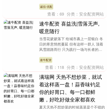
企业建滔积层板正式发布新一轮产品涨价
函。芯片半导体....
诚信-优配
查看：
69
分类：
安全配资网站
速牛配资 喜益洗|雪落无声,
暖意随行
当雪花簌簌落下 给城市裹上一层银白 冬
日的寒意悄然蔓延 但有这样一群人 顶着
风雪踏路而行 只为践行一场与长者的温
暖约定…… 1月20日，六和社区迎寒踏
雪，由社工....
速牛配资
查看：
118
分类：
安全配资网站
满瑞网 天热不想炒菜，就试
着这样蒸一盘！蒜香味钓足
你的好胃口、每一口都鲜
嫩，好吃好做全家都喜欢
夏天天热不想炒菜的时候蒸菜是个不错的