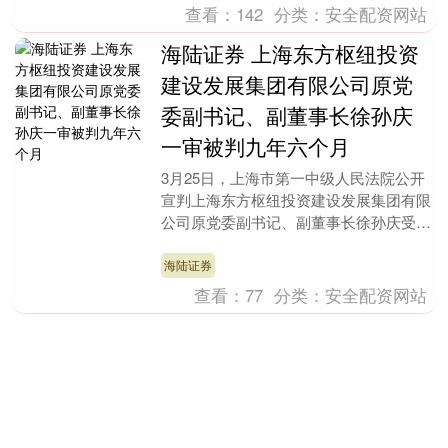
查看：
142
分类：
安全配资网站
海陆证券 上海东方枢纽投资
建设发展集团有限公司原党
委副书记、副董事长徐孙庆
一审被判九年六个月
3月25日，上海市第一中级人民法院公开
宣判上海东方枢纽投资建设发展集团有限
公司原党委副书记、副董事长徐孙庆受贿
一案，对被告人徐孙庆犯受贿罪，判处有
期徒刑九年六个....
海陆证券
查看：
77
分类：
安全配资网站
鼎坤策略 ATFX:特朗普试探
性发烟雾弹 难怪黄金不买账
专题：ATFX外汇专栏投稿 3月24日，
ATFX：昨日的金融市场经历了由美国总
统触发的反转起伏，起初美国和伊朗释放