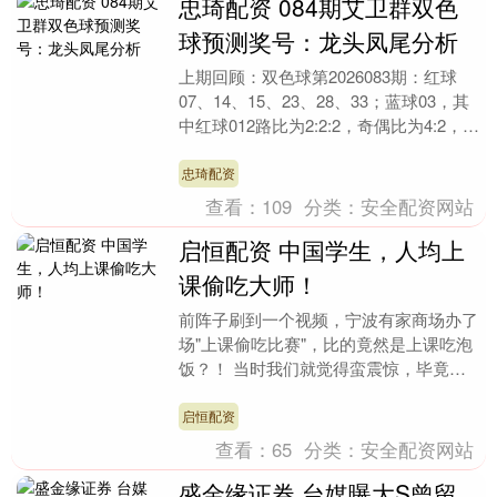
忠琦配资 084期艾卫群双色
球预测奖号：龙头凤尾分析
上期回顾：双色球第2026083期：红球
07、14、15、23、28、33；蓝球03，其
中红球012路比为2:2:2，奇偶比为4:2，蓝
球开出奇数号码03。 第....
忠琦配资
查看：
109
分类：
安全配资网站
启恒配资 中国学生，人均上
课偷吃大师！
前阵子刷到一个视频，宁波有家商场办了
场"上课偷吃比赛"，比的竟然是上课吃泡
饭？！ 当时我们就觉得蛮震惊，毕竟在
普通人的认知里，这门课桌洞里的学问，
最多也就是嗑嗑....
启恒配资
查看：
65
分类：
安全配资网站
盛金缘证券 台媒曝大S曾留