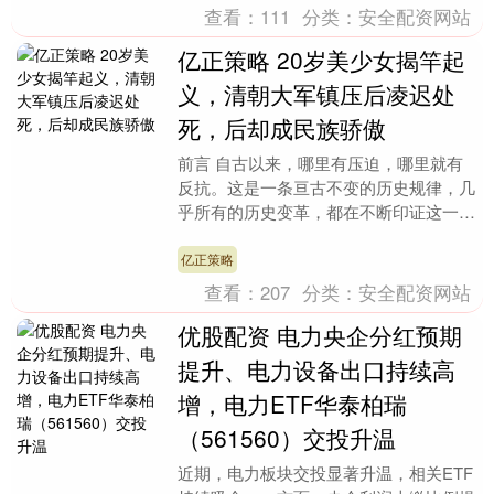
查看：
111
分类：
安全配资网站
亿正策略 20岁美少女揭竿起
义，清朝大军镇压后凌迟处
死，后却成民族骄傲
前言 自古以来，哪里有压迫，哪里就有
反抗。这是一条亘古不变的历史规律，几
乎所有的历史变革，都在不断印证这一
点。中国五千年的风云变幻，无论王朝如
何更替，统治阶级的....
亿正策略
查看：
207
分类：
安全配资网站
优股配资 电力央企分红预期
提升、电力设备出口持续高
增，电力ETF华泰柏瑞
（561560）交投升温
近期，电力板块交投显著升温，相关ETF