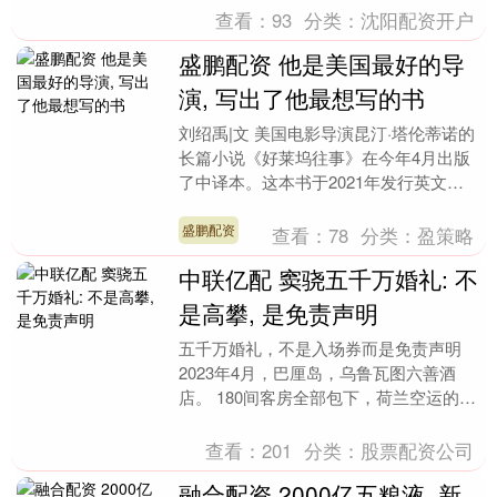
实....
查看：
93
分类：
沈阳配资开户
盛鹏配资 他是美国最好的导
演, 写出了他最想写的书
刘绍禹|文 美国电影导演昆汀·塔伦蒂诺的
长篇小说《好莱坞往事》在今年4月出版
了中译本。这本书于2021年发行英文首
版，是他将自己上映于2019年的同名电
影《好莱....
盛鹏配资
查看：
78
分类：
盈策略
中联亿配 窦骁五千万婚礼: 不
是高攀, 是免责声明
五千万婚礼，不是入场券而是免责声明
2023年4月，巴厘岛，乌鲁瓦图六善酒
店。 180间客房全部包下，荷兰空运的鲜
花，悬崖海景前的人工丛林，5.97克拉的
定制粉钻....
查看：
201
分类：
股票配资公司
融合配资 2000亿五粮液, 新