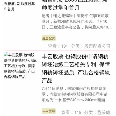
帅度过掌印首月
记者丨谢之迎编辑丨陈晓平 任职五粮液
满月，新帅邓敏兑现分红承诺。 7月10
日，五粮液董事会公告，将向股东每10股
派发现金股利25.79元（含税），共计派
发现金1....
融合配资
查看：
191
分类：
股票配资公司
丰云股票 包钢股份申请钢轨
铸坯冶炼工艺相关专利, 保障
钢轨铸坯品质, 产出合格钢轨
产品
7月11日消息，国家知识产权局信息显
示，内蒙古包钢钢联股份有限公司申请一
项名为“一种基于240mm×240mm断面生
产钢轨铸坯的冶炼工艺方法”的专利。申
请公布号....
丰云股票
查看：
119
分类：
盈策略