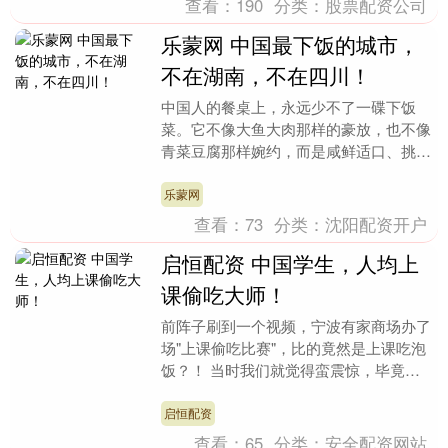
查看：
190
分类：
股票配资公司
乐蒙网 中国最下饭的城市，
不在湖南，不在四川！
中国人的餐桌上，永远少不了一碟下饭
菜。它不像大鱼大肉那样的豪放，也不像
青菜豆腐那样婉约，而是咸鲜适口、挑动
味蕾，把一碗白米饭化平凡为神奇。要说
国民级别的下饭菜，....
乐蒙网
查看：
73
分类：
沈阳配资开户
启恒配资 中国学生，人均上
课偷吃大师！
前阵子刷到一个视频，宁波有家商场办了
场"上课偷吃比赛"，比的竟然是上课吃泡
饭？！ 当时我们就觉得蛮震惊，毕竟在
普通人的认知里，这门课桌洞里的学问，
最多也就是嗑嗑....
启恒配资
查看：
65
分类：
安全配资网站