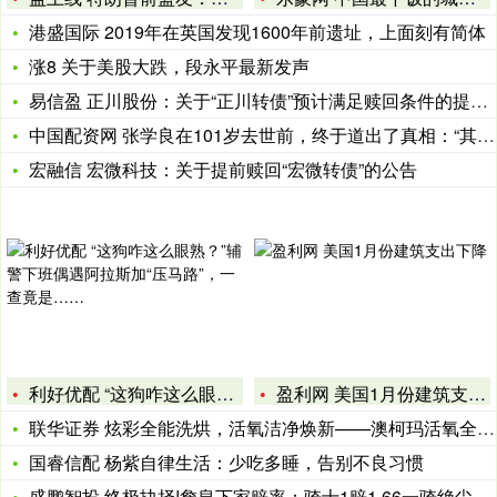
港盛国际 2019年在英国发现1600年前遗址，上面刻有简体
涨8 关于美股大跌，段永平最新发声
易信盈 正川股份：关于“正川转债”预计满足赎回条件的提示性公
中国配资网 张学良在101岁去世前，终于道出了真相：“其实，
宏融信 宏微科技：关于提前赎回“宏微转债”的公告
利好优配 “这狗咋这么眼熟？”辅警下班偶遇阿拉斯加“压马路”
盈利网 美国1月份建筑支出下降
联华证券 炫彩全能洗烘，活氧洁净焕新——澳柯玛活氧全嵌洗烘一
国睿信配 杨紫自律生活：少吃多睡，告别不良习惯
盛鹏智投 终极抉择!詹皇下家赔率：骑士1赔1.66一骑绝尘