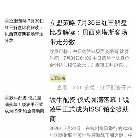
立盟策略 7月30日红王解盘
比赛解读：贝西克塔斯客场
带走分数
欧罗巴杯：中日德兰vs贝西克塔斯 比赛
时间：7月31日01:00 中日德兰全队身价
合计约1.12亿欧元，丹麦籍主帅迈克·图
尔伯格执教，主打攻势足球。球队新赛季
丹....
立盟策略
查看：
200
分类：
沈阳配资开户
铁牛配资 仪式圆满落幕！锐
凌甲正式成为ISSF铂金赞助
商
2026年7月22日，在杭州富阳举行的2026
年国际射联全项世界杯激战正酣之际，中