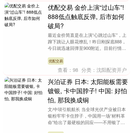
优配交易 金价上演“过山车”!
888低点触底反弹, 后市如何
破局?
最近金价简直是在上演“心跳过山车”，上
蹿下跳让人眼花缭乱！昨日刚探底888，
今日就迅速回弹至900附近。目前行情被
牢牢锁定在880‑915区间，开启了反复摩
擦的....
优配交易
查看：
98
分类：
沈阳配资开户
兴泊证券 日本: 太阳能板需要
镀银, 卡中国脖子! 中国: 好怕
怕, 那我换成铜
文/中琰引航航长 当全球光伏产业被日本
银粉牢牢卡住脖子，中国用一场“材料革
命”给出了最硬核的回应——不用银了，
我换铜。 长期以来，光伏电池的金属化