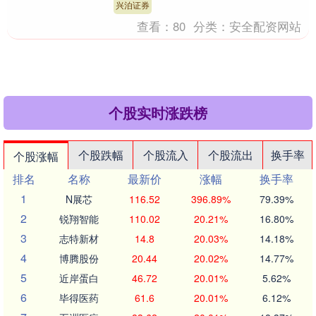
电极高度依赖银....
兴泊证券
查看：
80
分类：
安全配资网站
个股实时涨跌榜
个股跌幅
个股流入
个股流出
换手率
个股涨幅
排名
名称
最新价
涨幅
换手率
1
N展芯
116.52
396.89%
79.39%
2
锐翔智能
110.02
20.21%
16.80%
3
志特新材
14.8
20.03%
14.18%
4
博腾股份
20.44
20.02%
14.77%
5
近岸蛋白
46.72
20.01%
5.62%
6
毕得医药
61.6
20.01%
6.12%