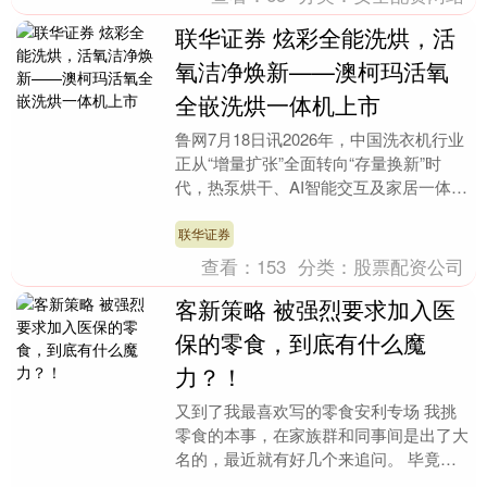
联华证券 炫彩全能洗烘，活
氧洁净焕新——澳柯玛活氧
全嵌洗烘一体机上市
鲁网7月18日讯2026年，中国洗衣机行业
正从“增量扩张”全面转向“存量换新”时
代，热泵烘干、AI智能交互及家居一体化
嵌入技术已成为市场标配。与此同时，除
菌除螨....
联华证券
查看：
153
分类：
股票配资公司
客新策略 被强烈要求加入医
保的零食，到底有什么魔
力？！
又到了我最喜欢写的零食安利专场 我挑
零食的本事，在家族群和同事间是出了大
名的，最近就有好几个来追问。 毕竟暑
假到了，零食买得好，亲子关系好；零食