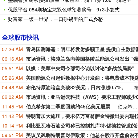
优股平台 084期杨宝龙双色球预测奖号：9+3小复式
财富家 一饭一世界，一口砂锅里的广式乡愁
全球股市快讯
09:28 PM
09:26 PM
多家上市公司宣布收到美国关税退税
上市公司公告显示，自7月以来，多家公司宣布已经收到美国关税退税。根据美国最高法院今年2月裁定，《国际紧急经济权力法》不授权总统征收大规模关税。美国国际贸易法院随后下令海关办理相关退款。海关与边境保护局4月20日启动第一阶段退款工作，首批退款于5月11日前后发放。美国海关与边境保护局官员本月4日披露的信息显示，截至7月底，该部门已处理完毕约1000亿美元关税的退款流程并把相关信息提供给财政部用于付款。（中新社）
09:23 PM
华中最大“双膜”工艺应急水厂通水
据“三峡小微”公众号消息，8月8日，由三峡集团所属长江环保集团、武汉市水务集团等共同投资建设的华中地区规模最大的“双膜”工艺应急水厂——武汉梁子湖应急水厂并网通水，标志着武汉市江南区域正式构建起“一江一湖”双水源互为备援、灵活调度的供水新格局，为片区660万市民用水安全提供坚实保障。
08:43 PM
纽约原油暗盘突破77美元，日内涨超0.5%。
纽约原油暗盘突破77美元，日内涨超0.
08:34 PM
08:14 PM
伯克希尔
08:12 PM
08:07 PM
楼继伟出席资产盘活课题研讨会
8月8日上午，全球财富管理论坛在京召开“地方国有存量资产盘活进展、难点与策略”课题研讨会，楼继伟出席会议并做总结发言。楼继伟在发言中表示，盘活国有资产既是近期的当务之急，也是一项长期性的战略任务。当前我国GDP平减指数阶段性承压走低，财政维持紧平衡格局的压力持续攀升；我国税收结构以间接税为主体，税收收入增速显著弱于名义GDP增速，财政内生增收动能受限。叠加土地财政收入大幅收缩，地方隐性债务化解、长期限国债常态化发行带来的利息支出刚性上涨，收支两端压力持续凸显。综合多重现实约束来看，国有存量资产盘活并非短期应急手段，而是一项需要常态化、长效化推进的重点工作。（全球财富管理论坛）
08:00 PM
本周大盘主力资金累计净流入
07:39 PM
阿联酋称该国一船只在霍尔木兹海峡遭袭
据阿联酋通讯社8月8日报道，阿布扎比国家石油公司证实，该公司一艘船只当天凌晨在通过霍尔木兹海峡时遭导弹袭击。阿布扎比国家石油公司说，袭击未造成人员受伤，目前局面可控。该公司并未提供遭袭船只具体类型、导弹来源以及船只受损情况等更多细节。（新华社）