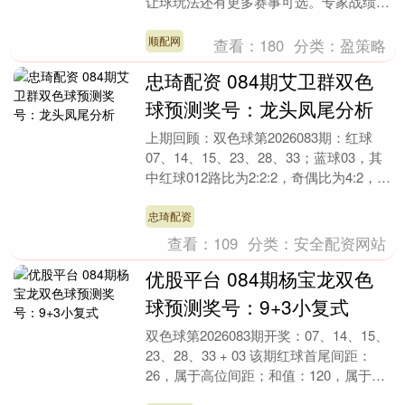
让球玩法还有更多赛事可选。专家战绩方
面，齐大力9连红连擒竞彩2串1、周通解
球4连红中2....
顺配网
查看：
180
分类：
盈策略
忠琦配资 084期艾卫群双色
球预测奖号：龙头凤尾分析
上期回顾：双色球第2026083期：红球
07、14、15、23、28、33；蓝球03，其
中红球012路比为2:2:2，奇偶比为4:2，蓝
球开出奇数号码03。 第....
忠琦配资
查看：
109
分类：
安全配资网站
优股平台 084期杨宝龙双色
球预测奖号：9+3小复式
双色球第2026083期开奖：07、14、15、
23、28、33 + 03 该期红球首尾间距：
26，属于高位间距；和值：120，属于：
大和值；上期开出3枚重号0....