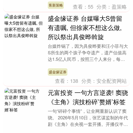
买得好，安静少不....
客新策略
查看：
55
分类：
盈策略
盛金缘证券 台媒曝大S曾留
有遗嘱, 但徐家不想这么做,
所以祭出具俊晔斡旋
台媒炸锅了，因为具俊晔要和汪小菲与大
S所生的两个孩子争夺遗产，遗产估值高
达1.5亿人民币，按照三个人来分，每人
5000多万，但传说具俊晔打算抢走两个
孩子的份额，....
盛金缘证券
查看：
138
分类：
安全配资网站
元富投资 一句方言逆袭! 窦骁
《主角》演技粉碎’赘婿’标签
一句“碎碎个事情”，让全网重新认识了窦
骁。 2026年5月10日，张艺谋监制的年代
剧《主角》在央视一套开播。开播仅半小
时，收视峰值冲破2.1%，到了5月中旬，