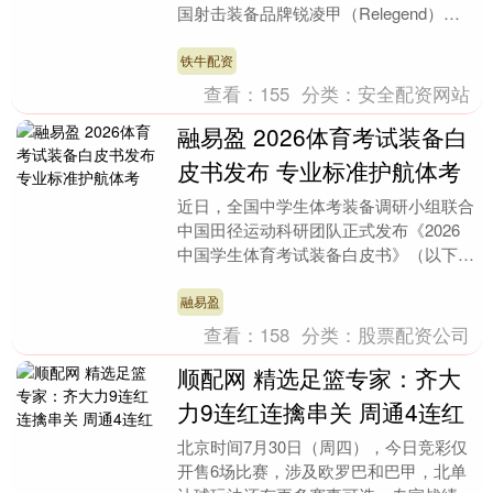
国射击装备品牌锐凌甲（Relegend）与
ISSF国际射联正式签署铂金赞助合作....
铁牛配资
查看：
155
分类：
安全配资网站
融易盈 2026体育考试装备白
皮书发布 专业标准护航体考
近日，全国中学生体考装备调研小组联合
中国田径运动科研团队正式发布《2026
中国学生体育考试装备白皮书》（以下简
称《白皮书》）。本次调研历时 6 个月，
汇聚全国....
融易盈
查看：
158
分类：
股票配资公司
顺配网 精选足篮专家：齐大
力9连红连擒串关 周通4连红
北京时间7月30日（周四），今日竞彩仅
开售6场比赛，涉及欧罗巴和巴甲，北单