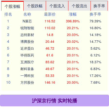
个股跌幅
个股流入
个股流出
换手率
个股涨幅
排名
名称
最新价
涨幅
换手率
1
N展芯
116.52
396.89%
79.39%
2
锐翔智能
110.02
20.21%
16.80%
3
志特新材
14.8
20.03%
14.18%
4
博腾股份
20.44
20.02%
14.77%
5
近岸蛋白
46.72
20.01%
5.62%
6
毕得医药
61.6
20.01%
6.12%
7
五洲医疗
83.62
20.01%
18.37%
8
耐科装备
49.67
20.01%
6.83%
9
一博科技
53.33
20.01%
17.26%
10
方邦股份
146.16
20.00%
7.68%
沪深京行情 实时轮播