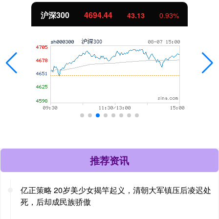
深300
4694.44
43.13
0.93%
推荐资讯
亿正策略 20岁美少女揭竿起义，清朝大军镇压后凌迟处
死，后却成民族骄傲