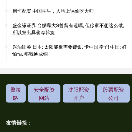
启恒配资 中国学生，人均上课偷吃大师！
盛金缘证券 台媒曝大S曾留有遗嘱, 但徐家不想这么做,
所以祭出具俊晔斡旋
兴泊证券 日本: 太阳能板需要镀银, 卡中国脖子! 中国: 好
怕怕, 那我换成铜
盈策
安全配资
沈阳配资
股票配资
略
网站
开户
公司
友情链接：