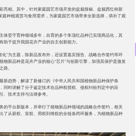
彩亮相。其中，针对家庭园艺市场开发的盆栽辣椒、盆栽西红柿新
足家庭种植观赏与食用需求，为家庭园艺市场带来全新选择，填补了观
主体坚守育种领域多年，自育的多个朱顶红品种已实现商品化，其
有助于提升我国花卉产业的自主创新能力。
转化”为主题，除新品发布外，还设置嘉宾报告、战略合作签约等环
植物新品种是花卉产业的核心“芯片”与创新引擎，加强其保护是激发
之路。
沪深300
4651.31
0.24%
-6.85
-0.15%
最新趋势，解读了新修订的《中华人民共和国植物新品种保护条
，同时讲解了分子鉴定技术在品种权授权、侵权纠纷判定中的应
引、技术支持与法律参考。
务的平台新版本，并举行了植物新品种领域的战略合作签约，相关
出了从获权、宣权、用权到维权的全链条闭环服务，为植物新品种