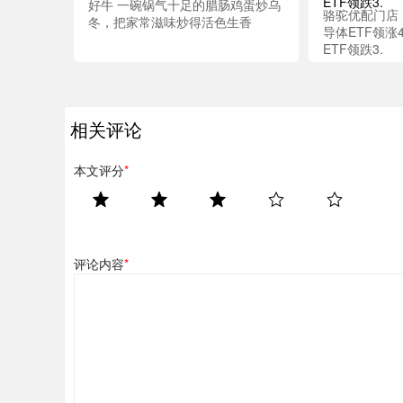
好牛 一碗锅气十足的腊肠鸡蛋炒乌
骆驼优配门店 
冬，把家常滋味炒得活色生香
导体ETF领涨
ETF领跌3.
相关评论
本文评分
*
评论内容
*