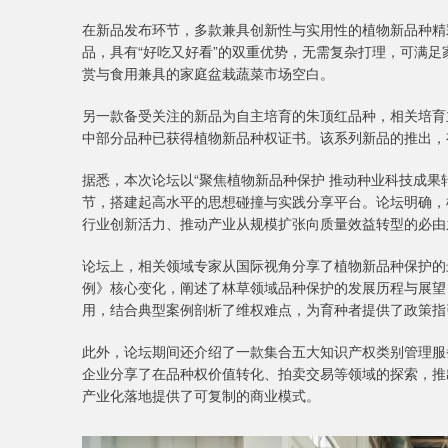
在新品发布环节，多款兼具创新性与实用性的植物新品种精
品，具有“好吃又好看”的双重优势，无需复杂打理，可满
赏与食用兼具的家庭盆栽蔬菜市场空白。
另一款备受关注的新品为自主培育的朱顶红品种，相关培育
中部分品种已获得植物新品种权证书。该系列新品的推出，
据悉，本次论坛以“聚焦植物新品种保护 推动种业科技成果
节，搭建起高水平的思想碰撞与实践分享平台。论坛明确，
行业创新活力、推动产业从规模扩张向质量效益转型的必由
深证成指
14110.12
1.92
0.57%
-34.08
-
论坛上，相关领域专家从国际视角分享了植物新品种保护的
例》核心变化，阐述了林草领域品种保护的发展历程与展望
用，结合典型案例剖析了维权难点，为育种者提供了政策指
此外，论坛期间还介绍了一款集合五大知识产权类别管理服
企业分享了在品种权价值转化、拍卖交易等领域的探索，推
产业化落地提供了可复制的商业模式。