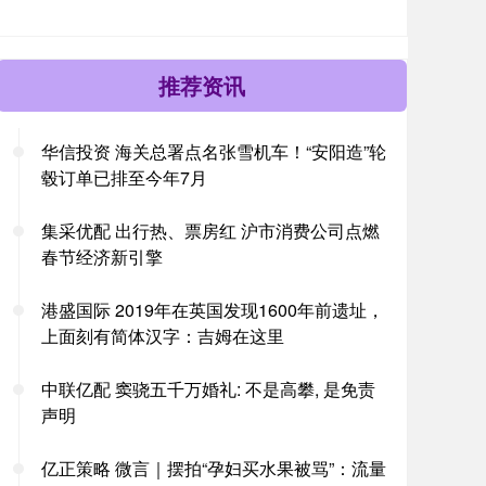
推荐资讯
华信投资 海关总署点名张雪机车！“安阳造”轮
毂订单已排至今年7月
集采优配 出行热、票房红 沪市消费公司点燃
春节经济新引擎
港盛国际 2019年在英国发现1600年前遗址，
上面刻有简体汉字：吉姆在这里
中联亿配 窦骁五千万婚礼: 不是高攀, 是免责
声明
亿正策略 微言｜摆拍“孕妇买水果被骂”：流量