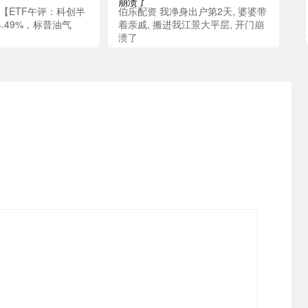
【ETF午评：科创半
伯乐配资 我净身出户第2天, 婆婆带
4.49%，标普油气
着亲戚, 搬进我江景大平层, 开门崩
溃了