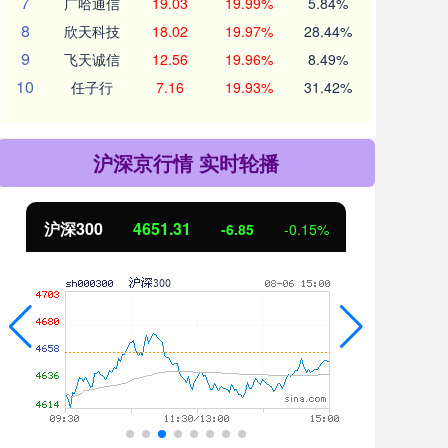
7
广哈通信
19.03
19.99%
5.84%
8
欣天科技
18.02
19.97%
28.44%
9
飞天诚信
12.56
19.96%
8.49%
10
任子行
7.16
19.93%
31.42%
沪深京行情 实时轮播
北证50
1122.88
创业
3.42
0.30%