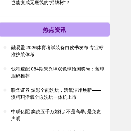
岂能变成无底线的“摇钱树”？
热点资讯
融易盈 2026体育考试装备白皮书发布 专业标
准护航体考
钱程速配 084期朱兴坤双色球预测奖号：蓝球
胆码推荐
联华证券 炫彩全能洗烘，活氧洁净焕新——
澳柯玛活氧全嵌洗烘一体机上市
中联亿配 窦骁五千万婚礼: 不是高攀, 是免责
声明