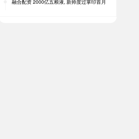
融合配资 2000亿五粮液, 新帅度过掌印首月