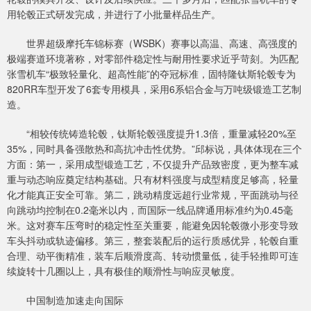
用轮毂正式研发完成，并进行了小批量样品生产。
世界超级摩托车锦标赛（WSBK）赛事以高温、高速、高强度的
极端赛道环境著称，对零部件稳定性与耐用性要求近乎苛刻。为匹配
张雪机车“极致轻量化、超高性能”的夺冠标准，固特隆钛斯轮毂专为
820RR车型开发了6套专用模具，采用6系铝合金与万吨级锻造工艺制
造。
“相较传统铸造轮毂，钛斯轮毂强度提升1.3倍，重量减轻20%至
35%，同时具备强散热和高抗冲击性优势。”邱标说，具体体现在三个
方面：第一，采用成型锻造工艺，不仅提升产品致密度，更为整车减
重与动态响应奠定结构基础。只有材料强度与成型精度足够高，轻量
化才能真正安全可靠。第二，跳动精度远超行业常规，平面跳动与径
向跳动均控制在0.2毫米以内，而国际一线品牌通用标准约为0.45毫
米。这对赛车压弯时的稳定性至关重要，能避免因轮毂微小形变导致
车头抖动或轨迹偏移。第三，整套装配后的运行质感优异，轮毂自重
合理、动平衡精准，装车后顺滑度高、转动惯量低，徒手轻推即可连
续旋转十几圈以上，具有极佳的顺滑性与响应灵敏度。
中国制造加速走向国际