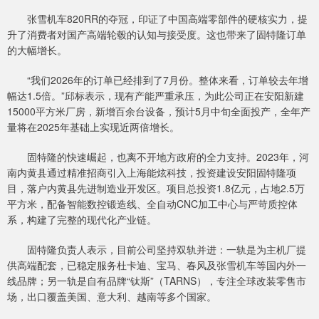
张雪机车820RR的夺冠，印证了中国高端零部件的硬核实力，提
升了消费者对国产高端轮毂的认知与接受度。这也带来了固特隆订单
的大幅增长。
“我们2026年的订单已经排到了7月份。整体来看，订单较去年增
幅达1.5倍。”邱标表示，现有产能严重承压，为此公司正在安阳新建
15000平方米厂房，新增百余台设备，预计5月中旬全面投产，全年产
量将在2025年基础上实现近两倍增长。
固特隆的快速崛起，也离不开地方政府的全力支持。2023年，河
南内黄县通过精准招商引入上海能炫科技，投资建设安阳固特隆项
目，落户内黄县先进制造业开发区。项目总投资1.8亿元，占地2.5万
平方米，配备智能数控锻造线、全自动CNC加工中心与严苛质控体
系，构建了完整的现代化产业链。
固特隆负责人表示，目前公司坚持双轨并进：一轨是为主机厂提
供高端配套，已稳定服务杜卡迪、宝马、春风及张雪机车等国内外一
线品牌；另一轨是自有品牌“钛斯”（TARNS），专注全球改装零售市
场，出口覆盖美国、意大利、越南等多个国家。