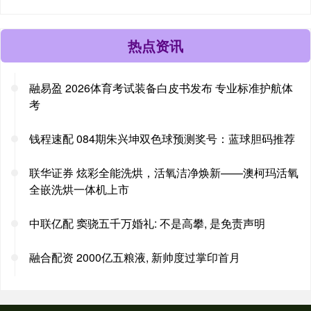
热点资讯
融易盈 2026体育考试装备白皮书发布 专业标准护航体
考
钱程速配 084期朱兴坤双色球预测奖号：蓝球胆码推荐
联华证券 炫彩全能洗烘，活氧洁净焕新——澳柯玛活氧
全嵌洗烘一体机上市
中联亿配 窦骁五千万婚礼: 不是高攀, 是免责声明
融合配资 2000亿五粮液, 新帅度过掌印首月