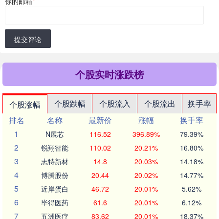
你的邮箱
*
提交评论
个股实时涨跌榜
个股跌幅
个股流入
个股流出
换手率
个股涨幅
排名
名称
最新价
涨幅
换手率
1
N展芯
116.52
396.89%
79.39%
2
锐翔智能
110.02
20.21%
16.80%
3
志特新材
14.8
20.03%
14.18%
4
博腾股份
20.44
20.02%
14.77%
5
近岸蛋白
46.72
20.01%
5.62%
6
毕得医药
61.6
20.01%
6.12%
7
五洲医疗
83.62
20.01%
18.37%