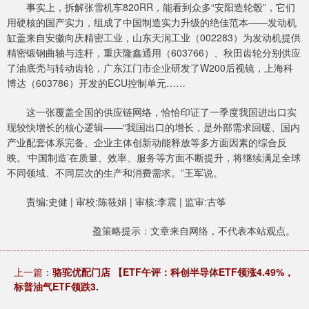
事实上，拆解张雪机车820RR，能看到众多“安阳造轮毂”，它们
用硬核的国产实力，组成了中国制造实力升级的绝佳范本——发动机
缸盖来自安徽向庆精密工业，山东天润工业（002283）为发动机提供
精密锻钢曲轴与连杆，重庆隆鑫通用（603766）、秋田齿轮分别供应
了油底壳与转动齿轮，广东江门市企业研发了W200后视镜，上海科
博达（603786）开发的ECU控制单元……
这一张覆盖全国的供应链网络，恰恰印证了一季度我国进出口实
现较快增长的核心逻辑——“我国出口的增长，是外部需求回暖、国内
产业配套体系完备、企业主体创新动能释放等多方面因素的综合反
映。‘中国制造’在质量、效率、服务等方面不断提升，将继续满足全球
不同领域、不同层次的生产和消费需求。”王军说。
责编:史健 | 审校:陈筱娟 | 审核:李震 | 监审:古筝
盈策略提示：文章来自网络，不代表本站观点。
上一篇：
骆驼优配门店 【ETF午评：科创半导体ETF领涨4.49%，
标普油气ETF领跌3.