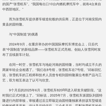
的国产“张雪机车”。“我国每出口10台内燃机摩托车中，就有4台来自
中西部地区。”
而为张雪机车提供赛车锻造轮毂的供应商，正是位于河南安阳内
黄县的固特隆。
与“中国制造”的偶遇
2024年9月，在重庆举办的中国国际摩托车博览会上，日后代
表“中国制造”的新锐品牌——张雪机车正式亮相。创始人张雪同时发
布了后续新车计划。
在同一时空，张雪机车与地处河南的固特隆，当时均成立不久的
两家年轻企业相遇了。“我们在8号馆，张雪机车在7号馆。”邱标回忆
说，张雪机车的工程师和技术人员曾专程到固特隆展位考察产品与工
艺，双方相互表达了认可与欣赏。
9个月后的2025年6月，张雪机车820RR进入研发关键阶段。“这
时我们正式对接上了。”邱标说，2025年7月，张雪机车派团队到固特
隆进行内部审核，审核通过后立即敲定由固特隆独家承担该车型锻造
轮毂的模具开发、设计及后续供应。三个多月后，匹配张雪机车的专