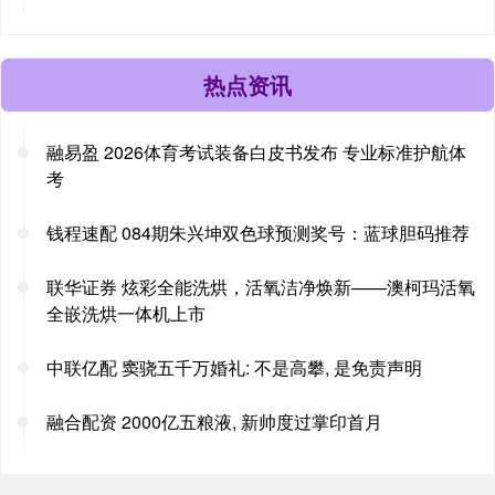
热点资讯
融易盈 2026体育考试装备白皮书发布 专业标准护航体
考
钱程速配 084期朱兴坤双色球预测奖号：蓝球胆码推荐
联华证券 炫彩全能洗烘，活氧洁净焕新——澳柯玛活氧
全嵌洗烘一体机上市
中联亿配 窦骁五千万婚礼: 不是高攀, 是免责声明
融合配资 2000亿五粮液, 新帅度过掌印首月