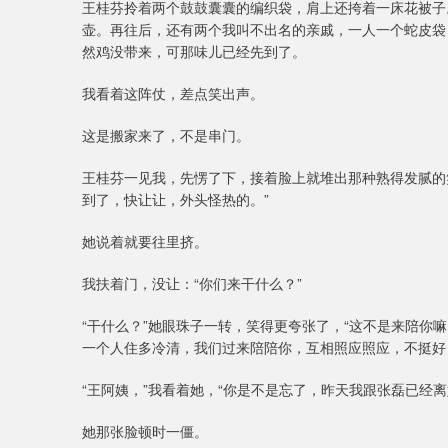
王桂芬拎着两个鼓鼓囊囊的编织袋，肩上还挎着一床花被子
壶。再往后，还有两个我叫不出名的亲戚，一人一个蛇皮袋
然鸡没带来，可那味儿已经先到了。
我看着这阵仗，差点笑出声。
这是搬家来了，不是串门。
王桂芬一见我，先愣了下，接着脸上就堆出那种熟得发腻的
到了，快让让，外头怪热的。”
她说着就要往里挤。
我扶着门，没让：“你们来干什么？”
“干什么？”她眼珠子一转，笑得更夸张了，“这不是来陪你
一个人住多冷清，我们过来陪陪你，互相照应照应，不挺好
“王阿姨，”我看着她，“你是不是忘了，昨天我跟张磊已经离
她那张脸顿时一僵。