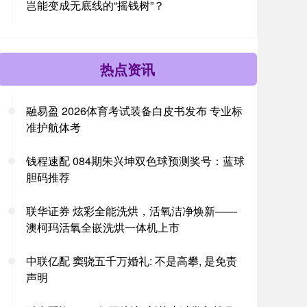
岂能变成无底线的“摇钱树”？
热点资讯
融易盈 2026体育考试装备白皮书发布 专业标
准护航体考
钱程速配 084期朱兴坤双色球预测奖号：蓝球
胆码推荐
联华证券 炫彩全能洗烘，活氧洁净焕新——
澳柯玛活氧全嵌洗烘一体机上市
中联亿配 窦骁五千万婚礼: 不是高攀, 是免责
声明