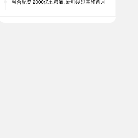
融合配资 2000亿五粮液, 新帅度过掌印首月