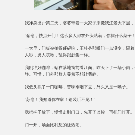
我净身出户第二天，婆婆带着一大家子来搬我江景大平层，
“念念，快点开门！这么多人都在外头站着，你摆什么架子！
一大早，门板被拍得砰砰响，王桂芬那嗓门一点没变，隔着
人吵，男人咳嗽，乱得跟赶集一样。
我刚冲好咖啡，站在落地窗前看江面。昨天下了一场小雨，
静。可惜，门外那群人显然不想让我静。
我低头抿了一口咖啡，苦味刚咽下去，外头又是一嗓子。
“苏念！我知道你在家！别装听不见！”
我把杯子放下，慢慢走到门口，先开了监控，再把门打开。
门一开，场面比我想的还热闹。