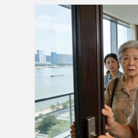
深证成指
14256.20
1.69
0.30%
146.08
1