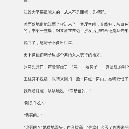
江景大平层最唬人的，从来不是面积，是视野。
整面落地窗把江面全收进来了，客厅空阔，光线好，灰白色
的，书架一整墙，钢琴放在窗边，沙发后那幅画还是我去年
说白了，这房子不像出租屋。
更不像他们脑子里那个离婚女人该待的地方。
张莉先开口，声音都虚了：“妈……这房子……真是租的啊？
王桂芬不说话，眼睛来回扫，脸一阵红一阵白。她嘴硬惯了
我靠着鞋柜，淡淡地说：“不是租的。”
“那是什么？”
“我买的。”
“你买的？”她猛地回头，声音拔高，“你拿什么买？你哪来的