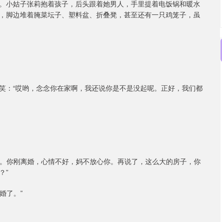
。小姑子张莉抱着孩子，后头跟着她男人，手里提着电饭锅和暖水
，脚边堆着腌菜坛子、塑料盆、折叠凳，甚至还有一只鸡笼子，虽
笑：“哎哟，念念你在家啊，我还说你是不是没起呢。正好，我们都
嘛。你刚离婚，心情不好，妈不放心你。再说了，这么大的房子，你
？”
婚了。”