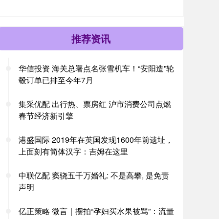
推荐资讯
华信投资 海关总署点名张雪机车！“安阳造”轮
毂订单已排至今年7月
集采优配 出行热、票房红 沪市消费公司点燃
春节经济新引擎
港盛国际 2019年在英国发现1600年前遗址，
上面刻有简体汉字：吉姆在这里
中联亿配 窦骁五千万婚礼: 不是高攀, 是免责
声明
亿正策略 微言｜摆拍“孕妇买水果被骂”：流量