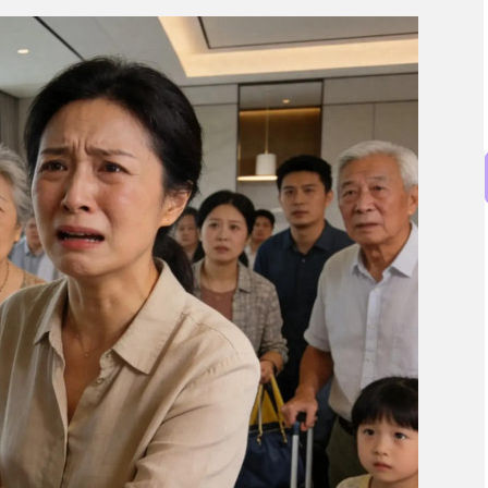
沪深300
4684.50
.04%
33.19
0.71%