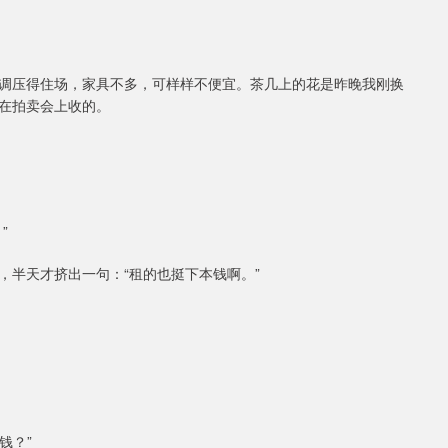
调压得住场，家具不多，可样样不便宜。茶几上的花是昨晚我刚换
在拍卖会上收的。
”
，半天才挤出一句：“租的也挺下本钱啊。”
钱？”