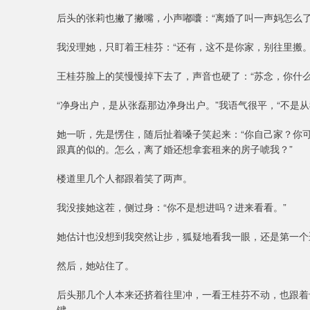
后头的张莉也撇了撇嘴，小声嘟囔：“离婚了叫一声妈怎么了
我没理她，只盯着王桂芬：“还有，这不是你家，别往里搬。
王桂芬脸上的笑慢慢掉下去了，声音也硬了：“苏念，你什
“净身出户，是从张磊那边净身出户。”我语气很平，“不是从
她一听，先是愣住，随后扯着嗓子笑起来：“你自己家？你
跟真的似的。怎么，离了婚还想拿套租来的房子唬我？”
楼道里几个人都跟着笑了两声。
我没接她这茬，侧过身：“你不是想进吗？进来看看。”
她估计也没想到我突然让步，狐疑地看我一眼，还是第一个
然后，她站住了。
后头那几个人本来还挤着往里冲，一看王桂芬不动，也跟着
键。