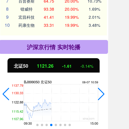
7
百普赛斯
64.75
20.00%
10.73%
8
锴威特
93.38
20.00%
1.69%
9
宏昌科技
41.41
19.99%
2.01%
10
药康生物
33.31
19.99%
3.48%
沪深京行情 实时轮播
北证50
1121.26
创
-1.61
-0.14%