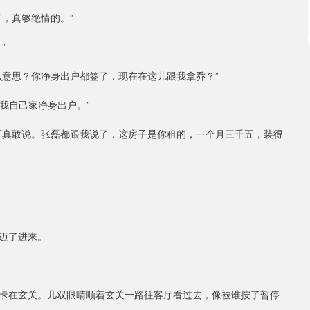
，真够绝情的。”
”
么意思？你净身出户都签了，现在在这儿跟我拿乔？”
我自己家净身出户。”
可真敢说。张磊都跟我说了，这房子是你租的，一个月三千五，装得
迈了进来。
卡在玄关。几双眼睛顺着玄关一路往客厅看过去，像被谁按了暂停