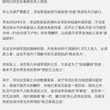
困境已经完全暴露在世人面前。
本土兵源严重匮乏，泽连斯基政府只能依靠“外援”来填补兵力缺口。
早在2022年3月，泽连斯基就高调向全球宣布组建外籍军团，不仅签
署总统令为外籍参战人员提供免签待遇，还开出了最高月薪10万格里
夫纳（约合20多万卢布）的丰厚酬劳，以此吸引世界各地的人前来“参
战获利”。
在这支外籍军团的巅峰时期，共有来自85个国家的1.8万人加入，从表
面上看，这似乎成为了缓解乌军兵源危机的“救命良方”。
但实际上，这些加入外籍军团的士兵，大多是为了“快速赚钱”而来，
根本不是外界宣传的那种“理想主义战士”。
其中，哥伦比亚籍士兵的数量最多，由于哥伦比亚当地贫困问题突
出，基辅方面开出的酬劳，对他们来说无疑是一笔巨款；除此之外，
队伍中还有不少欧美退役士兵、追求战争刺激的“军事迷”，甚至有一
些无业游民，他们都抱着“赌一把、赚大钱”的心态奔赴战场，压根没
有把这场冲突当作所谓的“保卫家园之战”。