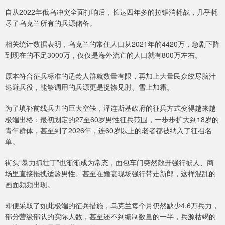
自从2022年俄乌冲突全面打响后，长达四年多的拉锯消耗战，几乎耗
尽了乌克兰所有的兵源储备。
相关统计数据表明，乌克兰的常住人口从2021年的4420万，急剧下降
到现在的不足3000万，仅仅是海外流亡的人口就有800万左右。
原本符合征兵标准的适龄人群就数量有限，再加上大量民众绞尽脑汁
逃避兵役，能够调用的兵源更是捉襟见肘、雪上加霜。
为了填补前线兵力的巨大空缺，泽连斯基政府的征兵方式变得越来越
极端出格：最初划定的27至60岁男性征兵范围，一步步扩大到18岁的
青年群体，甚至到了2026年，连60岁以上的老者都被纳入了征召名
单。
街头“暴力抓壮丁”也渐渐成为常态，面包车门突然敞开强行掳人、商
场里直接拖拽适龄男性、甚至在婚宴现场强行带走新郎，这样混乱的
画面频频出现。
即便采取了如此极端的征兵措施，乌克兰每个月仍然缺少4.6万兵力，
部分营级部队的实际人数，甚至还不到编制数量的一半，兵源枯竭的