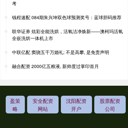
考
钱程速配 084期朱兴坤双色球预测奖号：蓝球胆码推荐
联华证券 炫彩全能洗烘，活氧洁净焕新——澳柯玛活氧
全嵌洗烘一体机上市
中联亿配 窦骁五千万婚礼: 不是高攀, 是免责声明
融合配资 2000亿五粮液, 新帅度过掌印首月
盈策
安全配资
沈阳配资
股票配资
略
网站
开户
公司