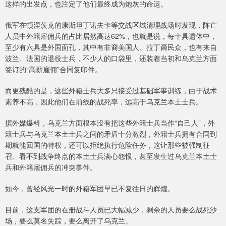
这样的出发点，也注定了他们最终成为炮灰的命运。
俄军在顿涅茨克的康斯坦丁诺夫卡等交战区域清理战场时发现，阵亡
人员中外籍雇佣兵的占比居然高达62%，也就是说，每十具遗体中，
至少有六具是外国面孔，其中有非裔美国人、拉丁裔民众，也有来自
波兰、法国的退役士兵，不少人的口袋里，还装着当初和乌克兰方面
签订的“高薪雇佣”合同复印件。
而更残酷的是，这些外籍士兵大多只接受过基础军事训练，由于战术
素养不高，因此他们在前线的战死率，远高于乌克兰本土士兵。
据外媒爆料，乌克兰方面根本没有把这些外籍士兵当作“自己人”，外
籍士兵与乌克兰本土士兵之间的矛盾十分激烈，外籍士兵拥有合同到
期就能回国的特权，还可以拒绝执行危险任务，这让那些被强制征
召、看不到战争终点的本土士兵满心怨恨，甚至发生过乌克兰本土士
兵和外籍雇佣兵的冲突事件。
如今，曾经风光一时的外籍军团早已不复往日的辉煌。
目前，这支军团的在册战斗人员已大幅减少，剩余的人员要么战死沙
场，要么莫名失踪，要么离开了乌克兰。