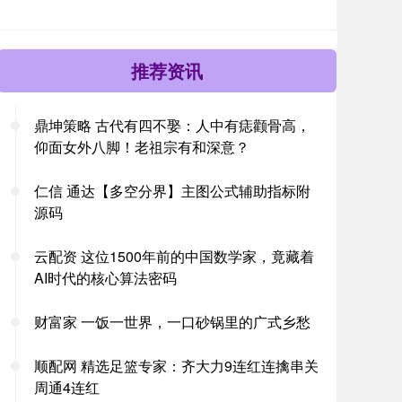
推荐资讯
鼎坤策略 古代有四不娶：人中有痣颧骨高，
仰面女外八脚！老祖宗有和深意？
仁信 通达【多空分界】主图公式辅助指标附
源码
云配资 这位1500年前的中国数学家，竟藏着
AI时代的核心算法密码
财富家 一饭一世界，一口砂锅里的广式乡愁
顺配网 精选足篮专家：齐大力9连红连擒串关
周通4连红