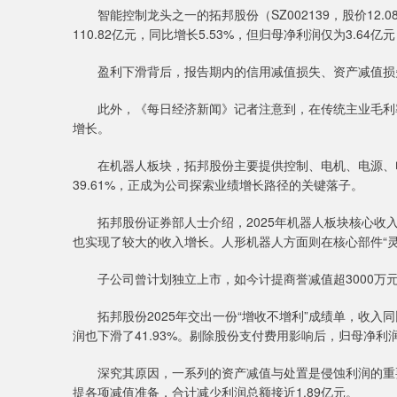
智能控制龙头之一的拓邦股份（SZ002139，股价12.0
110.82亿元，同比增长5.53%，但归母净利润仅为3.64亿
盈利下滑背后，报告期内的信用减值损失、资产减值损失
此外，《每日经济新闻》记者注意到，在传统主业毛利率
增长。
在机器人板块，拓邦股份主要提供控制、电机、电源、电池
39.61%，正成为公司探索业绩增长路径的关键落子。
深证成指
14311.01
9.68
1.02%
200.89
1
拓邦股份证券部人士介绍，2025年机器人板块核心收入
也实现了较大的收入增长。人形机器人方面则在核心部件“
子公司曾计划独立上市，如今计提商誉减值超3000万
拓邦股份2025年交出一份“增收不增利”成绩单，收入同比
润也下滑了41.93%。剔除股份支付费用影响后，归母净利润为
深究其原因，一系列的资产减值与处置是侵蚀利润的重要因
提各项减值准备，合计减少利润总额接近1.89亿元。