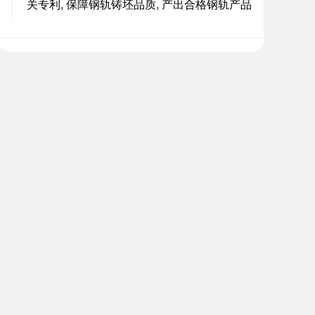
关专利, 保障钢轨铸坯品质, 产出合格钢轨产品