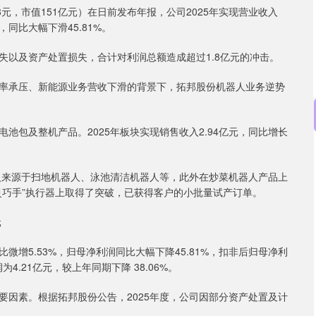
8元，市值151亿元）在日前发布年报，公司2025年实现营业收入
元，同比大幅下滑45.81%。
以及资产处置损失，合计对利润总额造成超过1.8亿元的冲击。
承压、新能源业务营收下滑的背景下，拓邦股份机器人业务逆势
包及整机产品。2025年板块实现销售收入2.94亿元，同比增长
沪深300
4694.44
.42%
43.13
0.93%
来源于扫地机器人、泳池清洁机器人等，此外在炒菜机器人产品上
灵巧手”执行器上取得了突破，已获得客户的小批量试产订单。
元
微增5.53%，归母净利润同比大幅下降45.81%，扣非后归母净利
4.21亿元，较上年同期下降 38.06%。
素。根据拓邦股份公告，2025年度，公司因部分资产处置及计