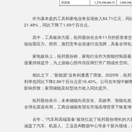
作为基本盘的工具和家电业务实现收入84.71亿元，同比
21.48%，同比下降了1.69个百分点。
其中，工具板块方面，拓邦股份在去年11月的投资者交
临短期压力。然而，激烈竞争会加速行业洗牌，具备全球化
家电板块上，拓邦股份称，家电行业作为智能控制器最大
值量持续提升，为上游核心部件供应商打开广阔成长空间。
相比之下，“新能源”业务则遭遇了滑坡。2025年，拓邦股
利率也同比下降2.86个百分点至16.40%。公司在年报
影响所致；家用储能及轻型动力收入同比提升。
拓邦股份表示，未来储能向高安全、高效率、智能化发展
全球化渠道布局，工商业储能有望在市场高增背景下恢复增
去年，“汽车和高端装备”板块扛起了拓邦股份增长的大旗，板
涵盖了汽车、机器人、工业及AI数据中心等多个新兴领域，