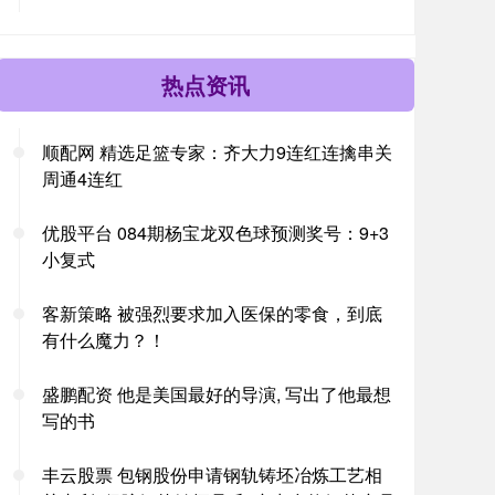
热点资讯
顺配网 精选足篮专家：齐大力9连红连擒串关
周通4连红
优股平台 084期杨宝龙双色球预测奖号：9+3
小复式
客新策略 被强烈要求加入医保的零食，到底
有什么魔力？！
盛鹏配资 他是美国最好的导演, 写出了他最想
写的书
丰云股票 包钢股份申请钢轨铸坯冶炼工艺相