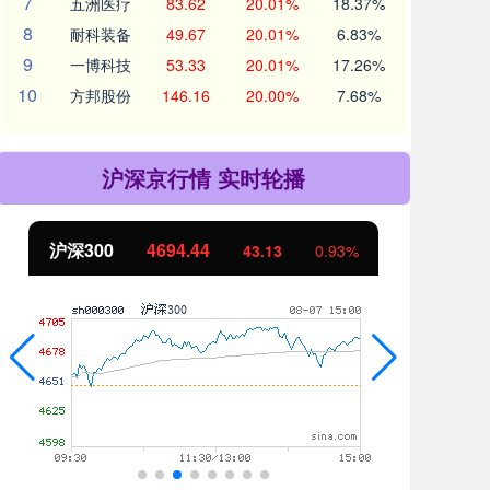
7
五洲医疗
83.62
20.01%
18.37%
8
耐科装备
49.67
20.01%
6.83%
9
一博科技
53.33
20.01%
17.26%
10
方邦股份
146.16
20.00%
7.68%
沪深京行情 实时轮播
北证50
1134.24
创
11.37
1.01%