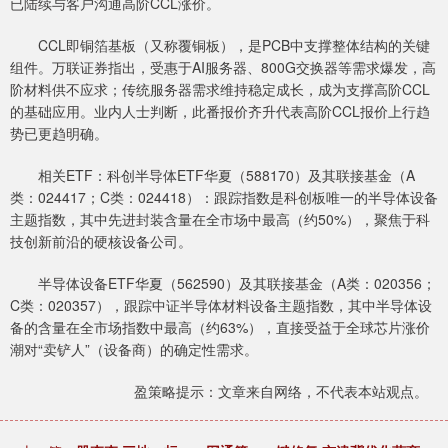
已陆续与客户沟通高阶CCL涨价。
CCL即铜箔基板（又称覆铜板），是PCB中支撑整体结构的关键
组件。万联证券指出，受惠于AI服务器、800G交换器等需求爆发，高
阶材料供不应求；传统服务器需求维持稳定成长，成为支撑高阶CCL
的基础应用。业内人士判断，此番报价齐升代表高阶CCL报价上行趋
势已更趋明确。
相关ETF：科创半导体ETF华夏（588170）及其联接基金（A
类：024417；C类：024418）：跟踪指数是科创板唯一的半导体设备
主题指数，其中先进封装含量在全市场中最高（约50%），聚焦于科
技创新前沿的硬核设备公司。
半导体设备ETF华夏（562590）及其联接基金（A类：020356；
C类：020357），跟踪中证半导体材料设备主题指数，其中半导体设
备的含量在全市场指数中最高（约63%），直接受益于全球芯片涨价
潮对“卖铲人”（设备商）的确定性需求。
盈策略提示：文章来自网络，不代表本站观点。