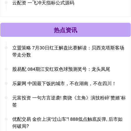
云配资 一飞冲天指标公式源码
热点资讯
立盟策略 7月30日红王解盘比赛解读：贝西克塔斯客场
带走分数
股易配 084期江安红双色球预测奖号：龙头凤尾
乐蒙网 中国最下饭的城市，不在湖南，不在四川！
元富投资 一句方言逆袭! 窦骁《主角》演技粉碎’赘婿’标
签
优配交易 金价上演“过山车”! 888低点触底反弹, 后市如
何破局?