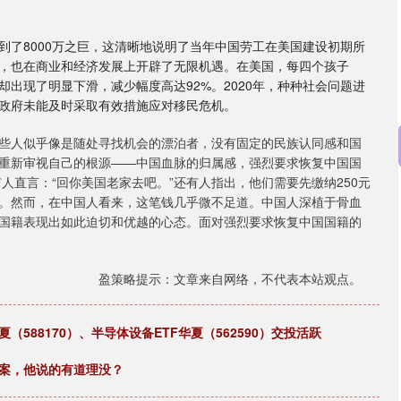
到了8000万之巨，这清晰地说明了当年中国劳工在美国建设初期所
，也在商业和经济发展上开辟了无限机遇。在美国，每四个孩子
出现了明显下滑，减少幅度高达92%。2020年，种种社会问题进
政府未能及时采取有效措施应对移民危机。
些人似乎像是随处寻找机会的漂泊者，没有固定的民族认同感和国
重新审视自己的根源——中国血脉的归属感，强烈要求恢复中国国
人直言：“回你美国老家去吧。”还有人指出，他们需要先缴纳250元
。然而，在中国人看来，这笔钱几乎微不足道。中国人深植于骨血
沪深300
4694.44
.42%
43.13
0.93%
国籍表现出如此迫切和优越的心态。面对强烈要求恢复中国国籍的
盈策略提示：文章来自网络，不代表本站观点。
（588170）、半导体设备ETF华夏（562590）交投活跃
答案，他说的有道理没？