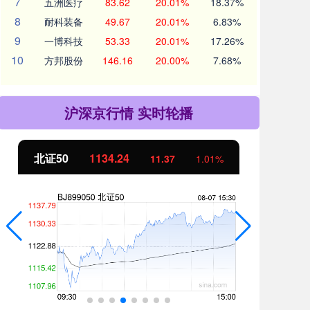
7
五洲医疗
83.62
20.01%
18.37%
8
耐科装备
49.67
20.01%
6.83%
9
一博科技
53.33
20.01%
17.26%
10
方邦股份
146.16
20.00%
7.68%
沪深京行情 实时轮播
北证50
1134.24
创
11.37
1.01%