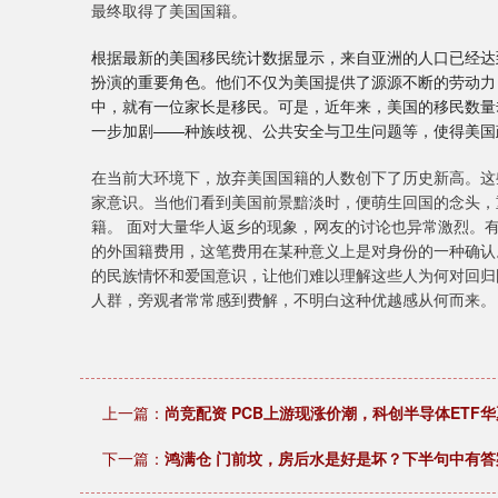
最终取得了美国国籍。
根据最新的美国移民统计数据显示，来自亚洲的人口已经达
扮演的重要角色。他们不仅为美国提供了源源不断的劳动力
中，就有一位家长是移民。可是，近年来，美国的移民数量却
一步加剧——种族歧视、公共安全与卫生问题等，使得美国
在当前大环境下，放弃美国国籍的人数创下了历史新高。这
家意识。当他们看到美国前景黯淡时，便萌生回国的念头，
籍。 面对大量华人返乡的现象，网友的讨论也异常激烈。有
的外国籍费用，这笔费用在某种意义上是对身份的一种确认
深证成指
14311.01
9.68
1.02%
200.89
1
的民族情怀和爱国意识，让他们难以理解这些人为何对回归
人群，旁观者常常感到费解，不明白这种优越感从何而来。
上一篇：
尚竞配资 PCB上游现涨价潮，科创半导体ETF华夏
下一篇：
鸿满仓 门前坟，房后水是好是坏？下半句中有