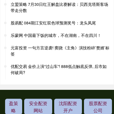
立盟策略 7月30日红王解盘比赛解读：贝西克塔斯客场
带走分数
股易配 084期江安红双色球预测奖号：龙头凤尾
乐蒙网 中国最下饭的城市，不在湖南，不在四川！
元富投资 一句方言逆袭! 窦骁《主角》演技粉碎’赘婿’标
签
优配交易 金价上演“过山车”! 888低点触底反弹, 后市如
何破局?
盈策
安全配资
沈阳配资
股票配资
略
网站
开户
公司