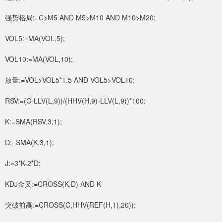
强势格局:=C>M5 AND M5>M10 AND M10>M20;
VOL5:=MA(VOL,5);
VOL10:=MA(VOL,10);
放量:=VOL>VOL5*1.5 AND VOL5>VOL10;
RSV:=(C-LLV(L,9))/(HHV(H,9)-LLV(L,9))*100;
K:=SMA(RSV,3,1);
D:=SMA(K,3,1);
J:=3*K-2*D;
KDJ金叉:=CROSS(K,D) AND K
突破前高:=CROSS(C,HHV(REF(H,1),20));