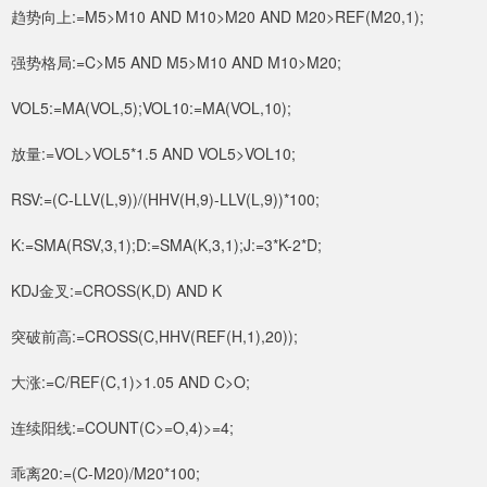
趋势向上:=M5>M10 AND M10>M20 AND M20>REF(M20,1);
强势格局:=C>M5 AND M5>M10 AND M10>M20;
VOL5:=MA(VOL,5);VOL10:=MA(VOL,10);
放量:=VOL>VOL5*1.5 AND VOL5>VOL10;
RSV:=(C-LLV(L,9))/(HHV(H,9)-LLV(L,9))*100;
K:=SMA(RSV,3,1);D:=SMA(K,3,1);J:=3*K-2*D;
KDJ金叉:=CROSS(K,D) AND K
突破前高:=CROSS(C,HHV(REF(H,1),20));
大涨:=C/REF(C,1)>1.05 AND C>O;
连续阳线:=COUNT(C>=O,4)>=4;
乖离20:=(C-M20)/M20*100;