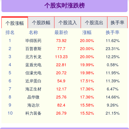
个股实时涨跌榜
个股跌幅
个股流入
个股流出
换手率
个股涨幅
排名
名称
最新价
涨幅
换手率
1
毕得医药
73.92
20.00%
11.62%
2
百普赛斯
77.7
20.00%
23.31%
3
北方长龙
113.23
20.00%
12.25%
4
蓝盾光电
22.81
19.99%
0.58%
5
信濠光电
20.72
19.98%
11.95%
6
近岸蛋白
54.9
17.51%
11.39%
7
海正生材
12.17
17.36%
6.47%
8
晶华微
25.76
17.36%
14.66%
9
海达尔
82.4
15.58%
9.26%
10
科力装备
26.79
15.52%
21.15%