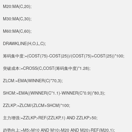
M20:MA(C,20);
M30:MA(C,30);
M60:MA(C,60);
DRAWKLINE(H,O,L,C);
筹码集中度:=(COST(75)-COST(25))/(COST(75)+COST(25))*100;
突破成本:=CROSS(C,COST(筹码集中度)*1.28);
ZLCM:=EMA(WINNER(C)*70,3);
SHCM:=EMA((WINNER(C*1.1)-WINNER(C*0.9))*80,3);
ZZLKP:=ZLCM/(ZLCM+SHCM)*100;
主力增强:=ZZLKP>REF(ZZLKP,1) AND ZZLKP>50;
趋势向上:=M5>M10 AND M10>M20 AND M20>REF(M20,1);