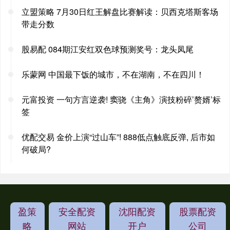
立盟策略 7月30日红王解盘比赛解读：贝西克塔斯客场
带走分数
股易配 084期江安红双色球预测奖号：龙头凤尾
乐蒙网 中国最下饭的城市，不在湖南，不在四川！
元富投资 一句方言逆袭! 窦骁《主角》演技粉碎’赘婿’标
签
优配交易 金价上演“过山车”! 888低点触底反弹, 后市如
何破局?
盈策
安全配资
沈阳配资
股票配资
略
网站
开户
公司