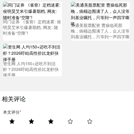
同门证券 《雀骨》定档迷雾: 侯
美通美股票配资 曹操临死那
明昊艾米引爆暑期档, 网友: 随
晚，病榻边围满了人，众人没等
时准备“空降”!
到基业嘱托，只等到一声四字嘶
吼
资生网 人均150+还吃不到活
虾？2026盱眙高性价比龙虾抉
择手册
相关评论
本文评分
*