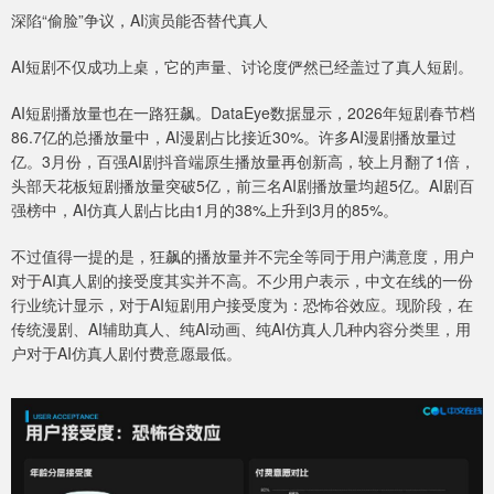
深陷“偷脸”争议，AI演员能否替代真人
AI短剧不仅成功上桌，它的声量、讨论度俨然已经盖过了真人短剧。
AI短剧播放量也在一路狂飙。DataEye数据显示，2026年短剧春节档
86.7亿的总播放量中，AI漫剧占比接近30%。许多AI漫剧播放量过
亿。3月份，百强AI剧抖音端原生播放量再创新高，较上月翻了1倍，
头部天花板短剧播放量突破5亿，前三名AI剧播放量均超5亿。AI剧百
强榜中，AI仿真人剧占比由1月的38%上升到3月的85%。
不过值得一提的是，狂飙的播放量并不完全等同于用户满意度，用户
对于AI真人剧的接受度其实并不高。不少用户表示，中文在线的一份
行业统计显示，对于AI短剧用户接受度为：恐怖谷效应。现阶段，在
传统漫剧、AI辅助真人、纯AI动画、纯AI仿真人几种内容分类里，用
户对于AI仿真人剧付费意愿最低。