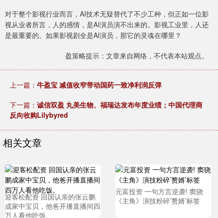
对于整个影视行业而言，AI技术无疑替代了不少工种，但正如一位影
视从业者所言，人的感情，是AI演员演不出来的。影视工业里，人还
是最重要的。如果影视剧全是AI演员，那它的灵魂在哪里？
盈策略提示：文章来自网络，不代表本站观点。
上一篇：
牛盈宝 减值收窄带动国药一致净利润反弹
下一篇：
诚信双盈 丸美生物、福瑞达发布年度业绩；中国代理商
反向收购Lilybyred
相关文章
元富投资 一句方言逆袭! 窦骁
迎客松配资 回国认亲的张云鹏
《主角》演技粉碎’赘婿’标签
成家中宝贝，他爸开播直播间四
万人看他吃饭。