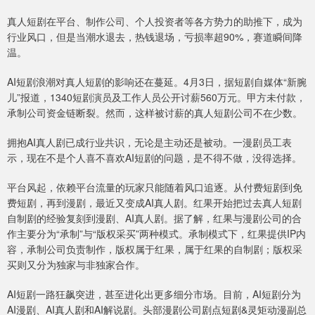
真人短剧在平台、制作公司、个人投资者等各方势力的助推下，成为
行业风口，但是当潮水退去，热钱退场，亏损率超90%，赛道瞬间降
温。
AI短剧浪潮对真人短剧的影响还在蔓延。4月3日，据短剧自媒体“新腕
儿”报道，1340短剧演员及工作人员公开讨薪560万元。甲方未付款，
承制公司资金链断裂。然而，这样被讨薪的真人短剧公司不在少数。
拥抱AI真人剧已成行业共识，无论是主动还是被动。一漫剧员工表
示，现在不是个人喜不喜欢AI短剧的问题，是不得不做，没得选择。
平台风起，依赖平台流量的玩家只能随着风口追逐。从付费短剧到免
费短剧，再到漫剧，最近又变成AI真人剧。红果开始把过去真人短剧
自制剧的经验复刻到漫剧、AI真人剧。据了解，红果与漫剧公司的合
作主要分为“承制”与“版权采买”两种模式。承制模式下，红果提供IP内
容，承制公司负责制作，版权属于红果，属于红果的自制剧；版权采
买则又分为独家与非独家合作。
AI短剧一路狂飙突进，甚至进化出更多细分市场。目前，AI短剧分为
AI漫剧、AI真人剧和AI解说剧。头部漫剧公司剧点短剧&灵矩动漫副总