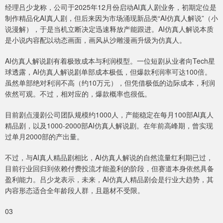
经理吕少龙称，公司于2025年12月份启动AI真人剧业务，初期定位是
制作精品化AI真人剧，但后来因为市场涌现新品类“AI仿真人解说”（小
说漫解），于是当机立断决定迅速释放产能跟进。AI仿真人解说本质
是小说内容配以动态画面，画风从沙雕漫画升级为仿真人。
AI仿真人解说剧有着极致成本与利润模型。一位短剧从业者向Tech星
球透露，AI仿真人解说剧单部成本极低，但爆款利润率可达100倍。
虽然单部绝对利润不高（约10万元），但凭借极低的边际成本，利润
依然可观。不过，相对应的，爆款概率也很低。
目前剧点漫剧公司团队规模约1000人，产能稳定在每月100部AI真人
精品剧，以及1000-2000部AI仿真人解说剧。在年前高峰期，曾实现
过单月2000部的产出量。
不过，与AI真人精品剧相比，AI仿真人解说的自然流量红利期已过，
目前行业回归到依赖付费投流才能盈利的阶段，但赛道本身依然具备
盈利能力。吕少龙表示，未来，AI仿真人精品剧会是行业大趋势，其
内容形态适合全年龄段人群，且题材不受限。
03