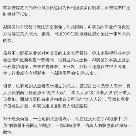
耀客传媒签约的两位AI演员也因为长相撞脸多位明星，而被网友广泛
吐槽甚至抵制。
AI演员的争议暂时无法完全避免，与此同时，AI演员的商业价值也没
办法锚定真人演员。剧抛、日抛的AI短剧很难让观众记住一张AI演员
的脸。
虽然不少影视从业者对AI演员的未来表示看好，称未来影视行业肯定
会围绕AI重新构建一套机制。也有业内人士称，AI演员的本质上就是
一种虚拟偶像，未来在肖像权、IP开发、授权上还是存在很大可能
性，行业或许有望诞生一个AI演员界的“初音未来”。
但是，也有短剧从业者表示相左的意见。某短剧公司负责人表示，真
人演员的商业价值源于“剧中人设”、“本人人设”及“商业人设”的三重人
设叠加。而AI演员目前难以构建真实可信的“本人人设”，导致其商业
价值难以外延。AI演员难以复制真人明星路径。
对于观众而言，一位短剧从业者表示，现在还没到在乎AI短剧中“演
员”的脸是不是固定的地步。一部AI短剧里，仿真人的脸也很难保持一
致性。