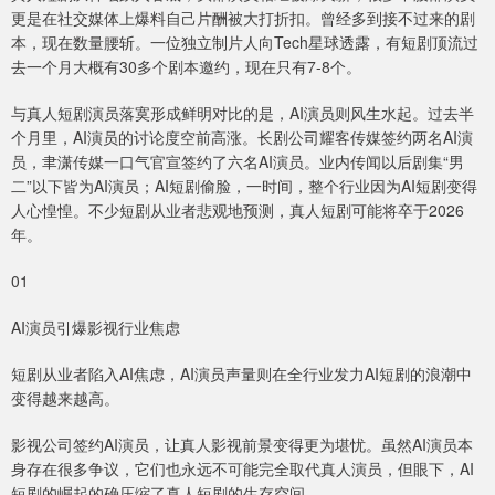
更是在社交媒体上爆料自己片酬被大打折扣。曾经多到接不过来的剧
本，现在数量腰斩。一位独立制片人向Tech星球透露，有短剧顶流过
去一个月大概有30多个剧本邀约，现在只有7-8个。
与真人短剧演员落寞形成鲜明对比的是，AI演员则风生水起。过去半
个月里，AI演员的讨论度空前高涨。长剧公司耀客传媒签约两名AI演
员，聿潇传媒一口气官宣签约了六名AI演员。业内传闻以后剧集“男
二”以下皆为AI演员；AI短剧偷脸，一时间，整个行业因为AI短剧变得
人心惶惶。不少短剧从业者悲观地预测，真人短剧可能将卒于2026
年。
01
AI演员引爆影视行业焦虑
短剧从业者陷入AI焦虑，AI演员声量则在全行业发力AI短剧的浪潮中
变得越来越高。
影视公司签约AI演员，让真人影视前景变得更为堪忧。虽然AI演员本
身存在很多争议，它们也永远不可能完全取代真人演员，但眼下，AI
短剧的崛起的确压缩了真人短剧的生存空间。