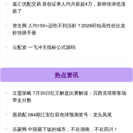
嘉汇优配交易 首创证券人均月薪超4万，新帅张涛也涨
薪了
资生网 人均150+还吃不到活虾？2026盱眙高性价比龙
虾抉择手册
云配资 一飞冲天指标公式源码
热点资讯
立盟策略 7月30日红王解盘比赛解读：贝西克塔斯客场
带走分数
股易配 084期江安红双色球预测奖号：龙头凤尾
乐蒙网 中国最下饭的城市，不在湖南，不在四川！