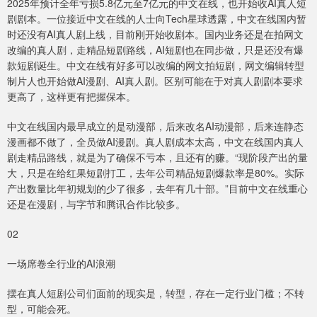
2025年预计全年亏损5.8亿元至7亿元的中文在线，也开始收AI真人短
剧剧本。一位接近中文在线的人士向Tech星球透露，中文在线国内暂
时还没有AI真人剧上线，目前刚开始收剧本。国内业务还是在拍网文
改编的真人剧，走精品短剧路线，AI短剧也在同步做，只是还没有爆
款短剧诞生。中文在线有好多可以改编的网文拍短剧，网文编辑转型
制片人也开始做AI漫剧、AI真人剧。区别可能在于对真人剧剧本要求
更高了，这样更有把握保本。
中文在线国内最早成立的是动漫部，后来改名AI动漫部，后来连静态
漫画都不做了，全员做AI漫剧。真人剧成本太高，中文在线国内真人
剧走精品路线，就是为了确保不亏本，且还有的赚。“现阶段产出的量
大，只是在给红果短剧打工，去年公司精品短剧爆款率是80%。实际
产出数量比年初规划的少了很多，去年有几十部。”目前中文在线重心
还是在漫剧，与字节和腾讯合作比较多。
02
一场席卷全行业的AI浪潮
摆在真人短剧公司们面前的现实是，转型，存在一定行业门槛；不转
型，可能会死。