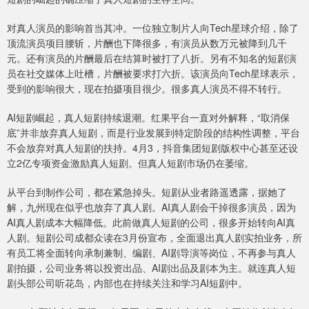
对真人演员的影响首当其冲。一位独立制片人向Tech星球介绍，除了
顶流演员项目腰斩，片酬也下降很多，有演员从数万元被降到几千
元。还有演员的片酬最后在结算时被打了八折。另有不知名的短剧演
员在社交媒体上吐槽，片酬被要求打六折。该演员向Tech星球表示，
受到的影响很大，现在拍摄项目很少。很多真人演员不得不转行。
AI短剧崛起，真人短剧持续退潮。红果平台一直对外解释，“取消保
底”并非放弃真人短剧，而是行业发展到特定阶段的结构性调整，平台
不会放弃对真人短剧的扶持。4月3，抖音集团短剧版权中心甚至还设
立2亿专项资金激励真人短剧。但真人短剧市场仍在萎缩。
从平台到制作公司，都在紧急掉头。短剧从业者路遥透露，据她了
解，九州现在似乎也放弃了真人剧。AI真人剧会干掉很多演员，因为
AI真人剧成本大幅降低。此前做真人短剧的公司，很多开始转向AI真
人剧。短剧公司成都众读在3月份宣布，全面退出真人剧实拍业务，所
有员工将全面转向承制兼制、编剧、AI剧导演等岗位，不再参与真人
剧拍摄，公司业务将以投资出品、AI剧出品及剧本为主。就连真人短
剧头部公司听花岛，内部也在持续关注和学习AI短剧中。