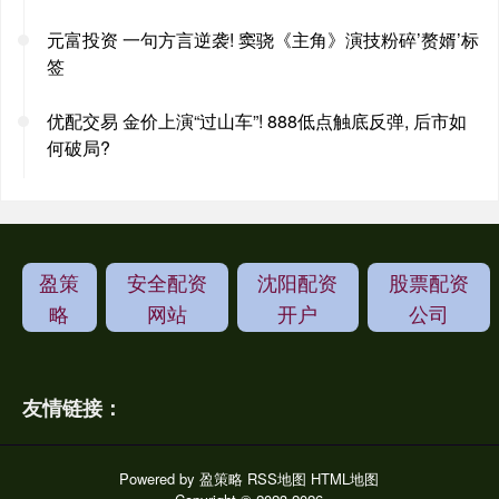
元富投资 一句方言逆袭! 窦骁《主角》演技粉碎’赘婿’标
签
优配交易 金价上演“过山车”! 888低点触底反弹, 后市如
何破局?
盈策
安全配资
沈阳配资
股票配资
略
网站
开户
公司
友情链接：
Powered by
盈策略
RSS地图
HTML地图