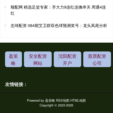
顺配网 精选足篮专家：齐大力9连红连擒串关 周通4连
红
忠琦配资 084期艾卫群双色球预测奖号：龙头凤尾分析
盈策
安全配资
沈阳配资
股票配资
略
网站
开户
公司
友情链接：
Powered by
盈策略
RSS地图
HTML地图
Copyright
© 2023-2026