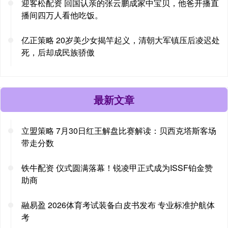
迎客松配资 回国认亲的张云鹏成家中宝贝，他爸开播直
播间四万人看他吃饭。
亿正策略 20岁美少女揭竿起义，清朝大军镇压后凌迟处
死，后却成民族骄傲
最新文章
立盟策略 7月30日红王解盘比赛解读：贝西克塔斯客场
带走分数
铁牛配资 仪式圆满落幕！锐凌甲正式成为ISSF铂金赞
助商
融易盈 2026体育考试装备白皮书发布 专业标准护航体
考