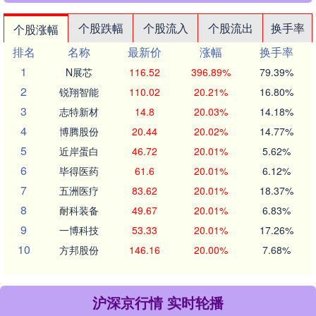
个股跌幅
个股流入
个股流出
换手率
个股涨幅
排名
名称
最新价
涨幅
换手率
1
N展芯
116.52
396.89%
79.39%
2
锐翔智能
110.02
20.21%
16.80%
3
志特新材
14.8
20.03%
14.18%
4
博腾股份
20.44
20.02%
14.77%
5
近岸蛋白
46.72
20.01%
5.62%
6
毕得医药
61.6
20.01%
6.12%
7
五洲医疗
83.62
20.01%
18.37%
8
耐科装备
49.67
20.01%
6.83%
9
一博科技
53.33
20.01%
17.26%
10
方邦股份
146.16
20.00%
7.68%
沪深京行情 实时轮播