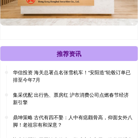
推荐资讯
华信投资 海关总署点名张雪机车！“安阳造”轮毂订单已
排至今年7月
集采优配 出行热、票房红 沪市消费公司点燃春节经济
新引擎
鼎坤策略 古代有四不娶：人中有痣颧骨高，仰面女外八
脚！老祖宗有和深意？