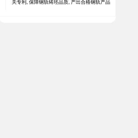
关专利, 保障钢轨铸坯品质, 产出合格钢轨产品