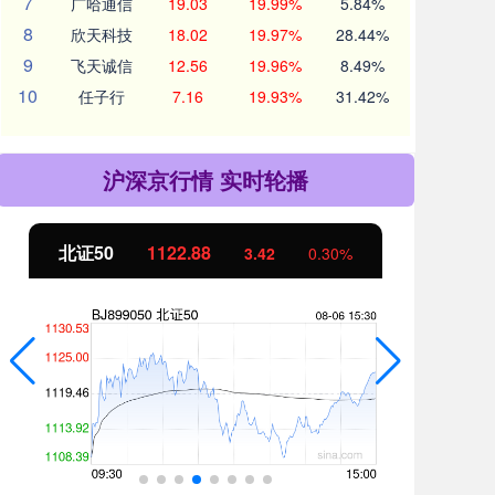
7
广哈通信
19.03
19.99%
5.84%
8
欣天科技
18.02
19.97%
28.44%
9
飞天诚信
12.56
19.96%
8.49%
10
任子行
7.16
19.93%
31.42%
沪深京行情 实时轮播
北证50
1122.88
创业
3.42
0.30%