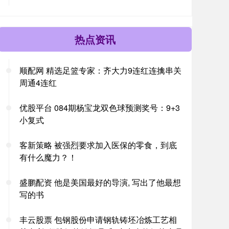
热点资讯
顺配网 精选足篮专家：齐大力9连红连擒串关
周通4连红
优股平台 084期杨宝龙双色球预测奖号：9+3
小复式
客新策略 被强烈要求加入医保的零食，到底
有什么魔力？！
盛鹏配资 他是美国最好的导演, 写出了他最想
写的书
丰云股票 包钢股份申请钢轨铸坯冶炼工艺相