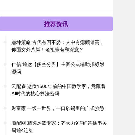
推荐资讯
鼎坤策略 古代有四不娶：人中有痣颧骨高，
仰面女外八脚！老祖宗有和深意？
仁信 通达【多空分界】主图公式辅助指标附
源码
云配资 这位1500年前的中国数学家，竟藏着
AI时代的核心算法密码
财富家 一饭一世界，一口砂锅里的广式乡愁
顺配网 精选足篮专家：齐大力9连红连擒串关
周通4连红