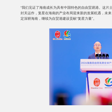
“我们见证了海南成长为具有中国特色的自由贸易港。这片
封关运作，复星在海南的产业布局迎来新的发展机遇，未来
定深耕海南，继续为自贸港建设贡献“复星力量”。
深证成指
14110.12
1.92
0.57%
-34.08
-