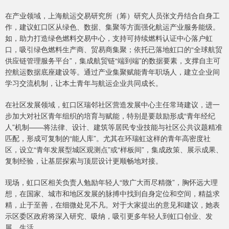
在产业领域，上海航运交易研究所（筹）研究人员张文丹结合自身工
作，建议虹口区从绿色、数据、集聚等方面强化航运产业服务能级。
如，助力打造绿色燃料交易中心，支持可持续燃料认证中心落户虹
口，吸引绿色燃料生产商、贸易商集聚；依托已落地虹口的“全球航贸
供应链管理服务平台”，集成航贸链“端到端”的数据要素，支撑自主可
控航运数据底座建设等。通过产业集聚赋能青年职场人，建立企业间
学习交流机制，让本土青年与航运企业共同成长。
在社区发展领域，虹口区瑞邻社区营造发展中心主任常琦建议，进一
步加大对社区青年组织的培育与赋能，特别是要鼓励形成“青年经纪
人”机制——将法律、设计、建筑等居民专业技能与社区公共议题精准
匹配，形成可复制的“能人库”。尤其在环瑞虹这样的青年高密度社
区，设立“青年发展型城区观测点”或“样板间”，集成政策、展示成果、
复制经验，让基层探索与顶层设计更顺畅地对接。
现场，虹口区相关负责人勉励年轻人“致广大而尽精微”，胸怀远大理
想，在国家、城市和地区发展的脉搏中找到自身定位和空间，精益求
精，止于至善，在细微处见不凡。对于大家提出的意见和建议，她表
示区委区政府将深入研究、吸纳，吸引更多年轻人到虹口创业、发
展、生活。