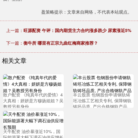
盈策略提示：文章来自网络，不代表本站观点。
上一篇：
旺源配资 午评：国内期货主力合约涨多跌少 尿素涨近5%
下一篇：
衡牛所 哪里有正宗九曲红梅商家推荐？
相关文章
散户配资 《纯真年代的爱情》4
丰云股票 包钢股份申请钢轨铸
大真相：妍妍是方穆扬姐姐？吴
坯冶炼工艺相关专利, 保障钢轨
教授另有身份
铸坯品质, 产出合格钢轨产品
天牛配资 油价暴涨近10%，国
际能源署大幅下调石油供应增长