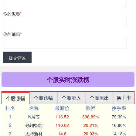
你的昵称
*
你的邮箱
*
提交评论
个股实时涨跌榜
个股跌幅
个股流入
个股流出
换手率
个股涨幅
排名
名称
最新价
涨幅
换手率
1
N展芯
116.52
396.89%
79.39%
2
锐翔智能
110.02
20.21%
16.80%
3
志特新材
14.8
20.03%
14.18%