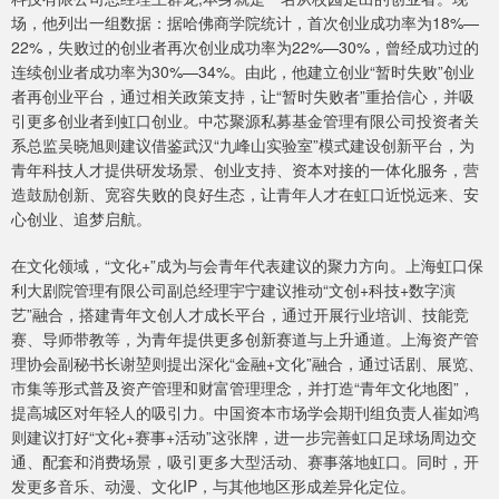
场，他列出一组数据：据哈佛商学院统计，首次创业成功率为18%—
22%，失败过的创业者再次创业成功率为22%—30%，曾经成功过的
连续创业者成功率为30%—34%。由此，他建立创业“暂时失败”创业
者再创业平台，通过相关政策支持，让“暂时失败者”重拾信心，并吸
引更多创业者到虹口创业。中芯聚源私募基金管理有限公司投资者关
系总监吴晓旭则建议借鉴武汉“九峰山实验室”模式建设创新平台，为
青年科技人才提供研发场景、创业支持、资本对接的一体化服务，营
造鼓励创新、宽容失败的良好生态，让青年人才在虹口近悦远来、安
心创业、追梦启航。
在文化领域，“文化+”成为与会青年代表建议的聚力方向。上海虹口保
利大剧院管理有限公司副总经理宇宁建议推动“文创+科技+数字演
艺”融合，搭建青年文创人才成长平台，通过开展行业培训、技能竞
赛、导师带教等，为青年提供更多创新赛道与上升通道。上海资产管
理协会副秘书长谢堃则提出深化“金融+文化”融合，通过话剧、展览、
市集等形式普及资产管理和财富管理理念，并打造“青年文化地图”，
提高城区对年轻人的吸引力。中国资本市场学会期刊组负责人崔如鸿
则建议打好“文化+赛事+活动”这张牌，进一步完善虹口足球场周边交
通、配套和消费场景，吸引更多大型活动、赛事落地虹口。同时，开
发更多音乐、动漫、文化IP，与其他地区形成差异化定位。