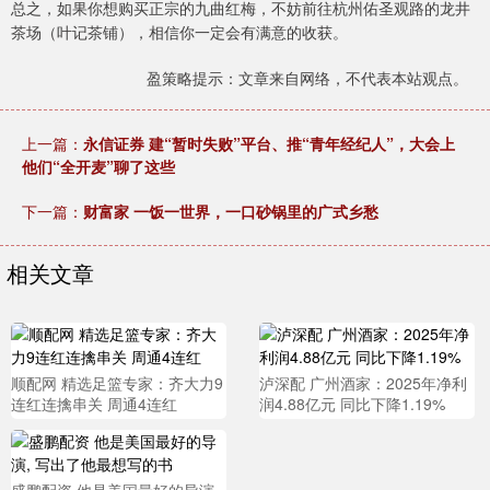
总之，如果你想购买正宗的九曲红梅，不妨前往杭州佑圣观路的龙井
茶场（叶记茶铺），相信你一定会有满意的收获。
盈策略提示：文章来自网络，不代表本站观点。
上一篇：
永信证券 建“暂时失败”平台、推“青年经纪人”，大会上
他们“全开麦”聊了这些
下一篇：
财富家 一饭一世界，一口砂锅里的广式乡愁
相关文章
顺配网 精选足篮专家：齐大力9
泸深配 广州酒家：2025年净利
连红连擒串关 周通4连红
润4.88亿元 同比下降1.19%