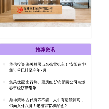
推荐资讯
华信投资 海关总署点名张雪机车！“安阳造”轮
毂订单已排至今年7月
集采优配 出行热、票房红 沪市消费公司点燃
春节经济新引擎
鼎坤策略 古代有四不娶：人中有痣颧骨高，
仰面女外八脚！老祖宗有和深意？