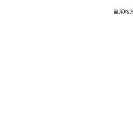
盈策略
深证成指
14311.01
9.68
1.02%
200.89
1