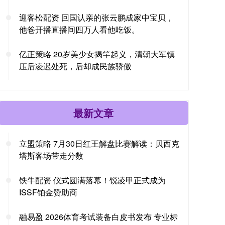
迎客松配资 回国认亲的张云鹏成家中宝贝，
他爸开播直播间四万人看他吃饭。
亿正策略 20岁美少女揭竿起义，清朝大军镇
压后凌迟处死，后却成民族骄傲
最新文章
立盟策略 7月30日红王解盘比赛解读：贝西克
塔斯客场带走分数
铁牛配资 仪式圆满落幕！锐凌甲正式成为
ISSF铂金赞助商
融易盈 2026体育考试装备白皮书发布 专业标