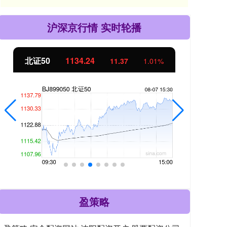
沪深京行情 实时轮播
北证50
1134.24
创
11.37
1.01%
盈策略