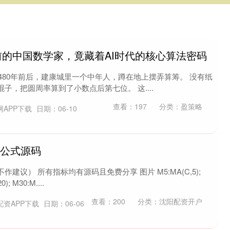
年前的中国数学家，竟藏着AI时代的核心算法密码
来 公元480年前后，建康城里一个中年人，蹲在地上摆弄算筹。 没有纸
子，把圆周率算到了小数点后第七位。 这....
查看：
197
分类：
盈策略
网APP下载
日期：06-10
标公式源码
建议） 所有指标均有源码且免费分享 图片 M5:MA(C,5);
); M30:M....
查看：
200
分类：
沈阳配资开户
配资APP下载
日期：06-06