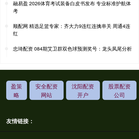
融易盈 2026体育考试装备白皮书发布 专业标准护航体
考
顺配网 精选足篮专家：齐大力9连红连擒串关 周通4连
红
忠琦配资 084期艾卫群双色球预测奖号：龙头凤尾分析
盈策
安全配资
沈阳配资
股票配资
略
网站
开户
公司
友情链接：