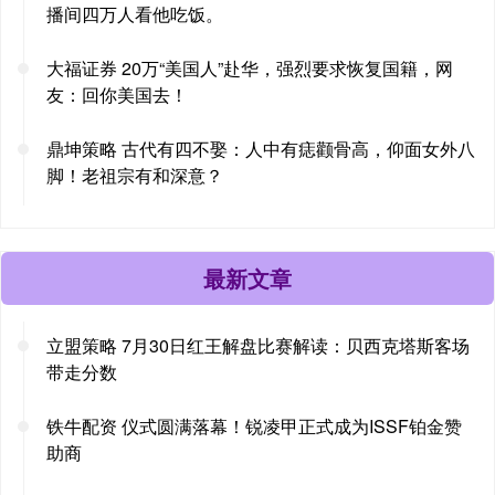
播间四万人看他吃饭。
大福证券 20万“美国人”赴华，强烈要求恢复国籍，网
友：回你美国去！
鼎坤策略 古代有四不娶：人中有痣颧骨高，仰面女外八
脚！老祖宗有和深意？
最新文章
立盟策略 7月30日红王解盘比赛解读：贝西克塔斯客场
带走分数
铁牛配资 仪式圆满落幕！锐凌甲正式成为ISSF铂金赞
助商