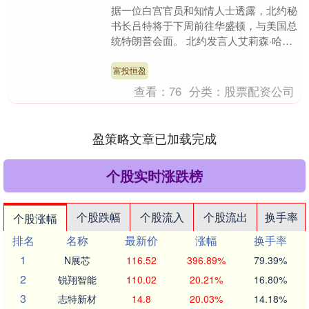
据一位白宫官员和知情人士透露，北约秘
书长吕特将于下周前往华盛顿，与美国总
统特朗普会面。 北约发言人艾莉森·哈特
表示，吕特此次华盛顿之行是早就计划好
的。但该秘书长....
富投恒盈
查看：
76
分类：
股票配资公司
盈策略文章已加载完成
个股实时涨跌榜
个股跌幅
个股流入
个股流出
换手率
个股涨幅
排名
名称
最新价
涨幅
换手率
1
N展芯
116.52
396.89%
79.39%
2
锐翔智能
110.02
20.21%
16.80%
3
志特新材
14.8
20.03%
14.18%