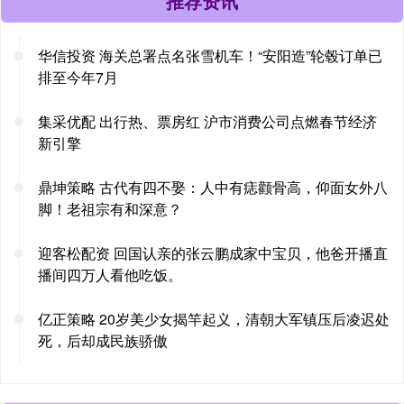
推荐资讯
华信投资 海关总署点名张雪机车！“安阳造”轮毂订单已
排至今年7月
集采优配 出行热、票房红 沪市消费公司点燃春节经济
新引擎
鼎坤策略 古代有四不娶：人中有痣颧骨高，仰面女外八
脚！老祖宗有和深意？
迎客松配资 回国认亲的张云鹏成家中宝贝，他爸开播直
播间四万人看他吃饭。
亿正策略 20岁美少女揭竿起义，清朝大军镇压后凌迟处
死，后却成民族骄傲