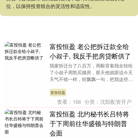
位，以保持投资组合的灵活性和适应性。
富投恒盈 老公把拆迁款全给
小叔子, 我反手把房贷断供了
我家拆迁分了八百万，周毅背着我全转给
了小叔子周凯买婚房，那天他就跟说今天
天气不错一样，轻飘飘一句，把我这些年
的婚姻一下子撕开了。 那会儿我刚下
班，鞋都没来得及换....
富投恒盈
查看：
166
分类：
沈阳配资开户
富投恒盈 北约秘书长吕特将
于下周前往华盛顿与特朗普
会面