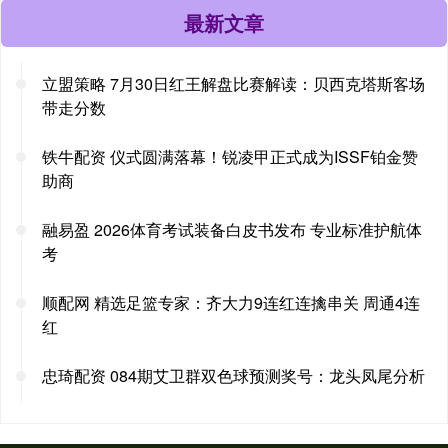
最新文章
立盟策略 7月30日红王解盘比赛解读：贝西克塔斯客场
带走分数
铁牛配资 仪式圆满落幕！锐凌甲正式成为ISSF铂金赞
助商
融易盈 2026体育考试装备白皮书发布 专业标准护航体
考
顺配网 精选足篮专家：齐大力9连红连擒串关 周通4连
红
忠琦配资 084期艾卫群双色球预测奖号：龙头凤尾分析