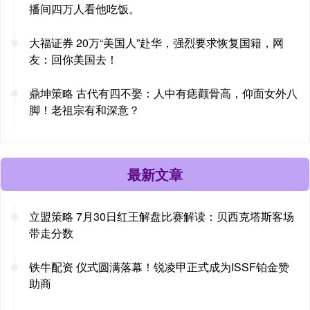
播间四万人看他吃饭。
大福证券 20万“美国人”赴华，强烈要求恢复国籍，网
友：回你美国去！
鼎坤策略 古代有四不娶：人中有痣颧骨高，仰面女外八
脚！老祖宗有和深意？
最新文章
立盟策略 7月30日红王解盘比赛解读：贝西克塔斯客场
带走分数
铁牛配资 仪式圆满落幕！锐凌甲正式成为ISSF铂金赞
助商