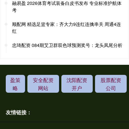
融易盈 2026体育考试装备白皮书发布 专业标准护航体
考
顺配网 精选足篮专家：齐大力9连红连擒串关 周通4连
红
忠琦配资 084期艾卫群双色球预测奖号：龙头凤尾分析
盈策
安全配资
沈阳配资
股票配资
略
网站
开户
公司
友情链接：