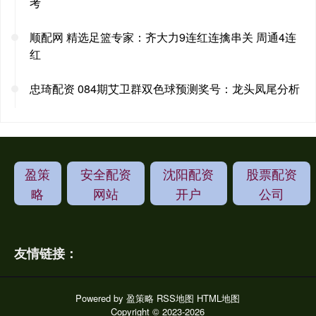
考
顺配网 精选足篮专家：齐大力9连红连擒串关 周通4连
红
忠琦配资 084期艾卫群双色球预测奖号：龙头凤尾分析
盈策
安全配资
沈阳配资
股票配资
略
网站
开户
公司
友情链接：
Powered by
盈策略
RSS地图
HTML地图
Copyright
© 2023-2026