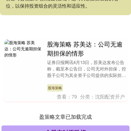
位，以保持投资组合的灵活性和适应性。
股海策略 苏美达：公司无逾
期担保的情形
证券日报网讯4月13日，苏美达发布公告
称，截至本公告日，公司无对外担保，控
股子公司为其全资子公司提供的实际担保
余额为8266.13万元，占公司最近一期经
审计净资....
股海策略
查看：
79
分类：
沈阳配资开户
盈策略文章已加载完成