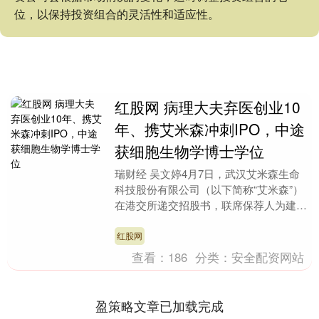
位，以保持投资组合的灵活性和适应性。
红股网 病理大夫弃医创业10
年、携艾米森冲刺IPO，中途
获细胞生物学博士学位
瑞财经 吴文婷4月7日，武汉艾米森生命
科技股份有限公司（以下简称“艾米森”）
在港交所递交招股书，联席保荐人为建银
国际、交银国际。 这是艾米森二次闯关
港股，其曾于....
红股网
查看：
186
分类：
安全配资网站
盈策略文章已加载完成