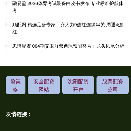
融易盈 2026体育考试装备白皮书发布 专业标准护航体
考
顺配网 精选足篮专家：齐大力9连红连擒串关 周通4连
红
忠琦配资 084期艾卫群双色球预测奖号：龙头凤尾分析
盈策
安全配资
沈阳配资
股票配资
略
网站
开户
公司
友情链接：