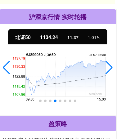
沪深京行情 实时轮播
北证50
1134.24
创
11.37
1.01%
盈策略