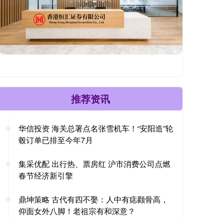
推荐资讯
华信投资 海关总署点名张雪机车！“安阳造”轮
毂订单已排至今年7月
集采优配 出行热、票房红 沪市消费公司点燃
春节经济新引擎
鼎坤策略 古代有四不娶：人中有痣颧骨高，
仰面女外八脚！老祖宗有和深意？