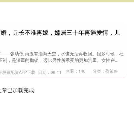
岁离婚，兄长不准再嫁，孀居三十年再遇爱情，儿
”——张幼仪 雨没有洒向天空，水也无法再收回。很多时候，社
制，是深重的枷锁，远比男性所承受的更加沉重。女性在....
查看：
140
分类：
盈策略
杆股票配资APP下载
日期：06-11
文章已加载完成