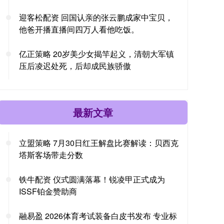
迎客松配资 回国认亲的张云鹏成家中宝贝，
他爸开播直播间四万人看他吃饭。
亿正策略 20岁美少女揭竿起义，清朝大军镇
压后凌迟处死，后却成民族骄傲
最新文章
立盟策略 7月30日红王解盘比赛解读：贝西克
塔斯客场带走分数
铁牛配资 仪式圆满落幕！锐凌甲正式成为
ISSF铂金赞助商
融易盈 2026体育考试装备白皮书发布 专业标