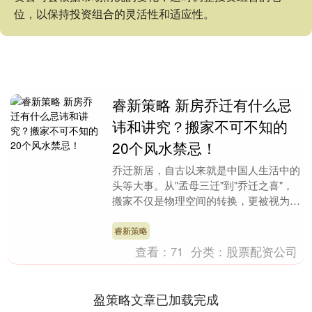
位，以保持投资组合的灵活性和适应性。
睿新策略 新房乔迁有什么忌
讳和讲究？搬家不可不知的
20个风水禁忌！
乔迁新居，自古以来就是中国人生活中的
头等大事。从"孟母三迁"到"乔迁之喜"，
搬家不仅是物理空间的转换，更被视为人
生命运的重要转折点。在传统风水文化
中，入宅仪式承....
睿新策略
查看：
71
分类：
股票配资公司
盈策略文章已加载完成