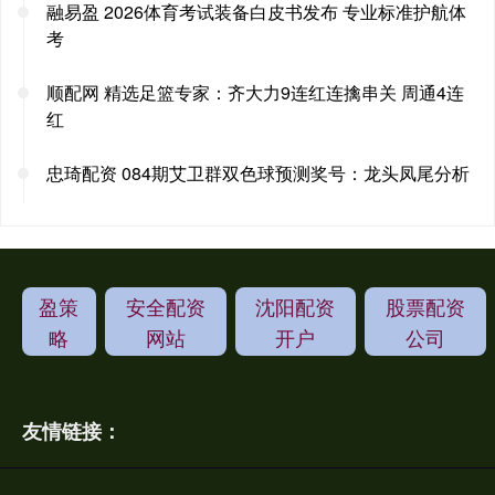
融易盈 2026体育考试装备白皮书发布 专业标准护航体
考
顺配网 精选足篮专家：齐大力9连红连擒串关 周通4连
红
忠琦配资 084期艾卫群双色球预测奖号：龙头凤尾分析
盈策
安全配资
沈阳配资
股票配资
略
网站
开户
公司
友情链接：