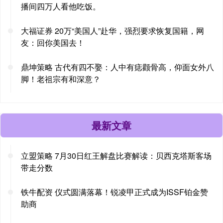
播间四万人看他吃饭。
大福证券 20万“美国人”赴华，强烈要求恢复国籍，网
友：回你美国去！
鼎坤策略 古代有四不娶：人中有痣颧骨高，仰面女外八
脚！老祖宗有和深意？
最新文章
立盟策略 7月30日红王解盘比赛解读：贝西克塔斯客场
带走分数
铁牛配资 仪式圆满落幕！锐凌甲正式成为ISSF铂金赞
助商