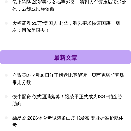
亿正策略 20岁美少女揭竿起义，清朝大军镇压后凌迟处
死，后却成民族骄傲
大福证券 20万“美国人”赴华，强烈要求恢复国籍，网
友：回你美国去！
最新文章
立盟策略 7月30日红王解盘比赛解读：贝西克塔斯客场
带走分数
铁牛配资 仪式圆满落幕！锐凌甲正式成为ISSF铂金赞
助商
融易盈 2026体育考试装备白皮书发布 专业标准护航体
考