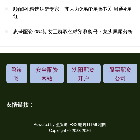
顺配网 精选足篮专家：齐大力9连红连擒串关 周通4连
红
忠琦配资 084期艾卫群双色球预测奖号：龙头凤尾分析
盈策
安全配资
沈阳配资
股票配资
略
网站
开户
公司
友情链接：
Powered by
盈策略
RSS地图
HTML地图
Copyright
© 2023-2026