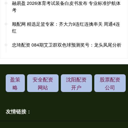
融易盈 2026体育考试装备白皮书发布 专业标准护航体
考
顺配网 精选足篮专家：齐大力9连红连擒串关 周通4连
红
忠琦配资 084期艾卫群双色球预测奖号：龙头凤尾分析
盈策
安全配资
沈阳配资
股票配资
略
网站
开户
公司
友情链接：