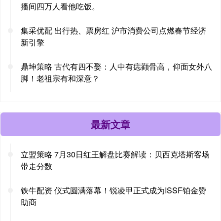
播间四万人看他吃饭。
集采优配 出行热、票房红 沪市消费公司点燃春节经济
新引擎
鼎坤策略 古代有四不娶：人中有痣颧骨高，仰面女外八
脚！老祖宗有和深意？
最新文章
立盟策略 7月30日红王解盘比赛解读：贝西克塔斯客场
带走分数
铁牛配资 仪式圆满落幕！锐凌甲正式成为ISSF铂金赞
助商