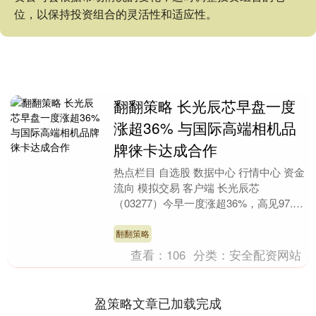
位，以保持投资组合的灵活性和适应性。
翻翻策略 长光辰芯早盘一度
涨超36% 与国际高端相机品
牌徕卡达成合作
热点栏目 自选股 数据中心 行情中心 资金
流向 模拟交易 客户端 长光辰芯
（03277）今早一度涨超36%，高见97.8
港元，创上市新高。截至发稿，股价上涨
23....
翻翻策略
查看：
106
分类：
安全配资网站
盈策略文章已加载完成