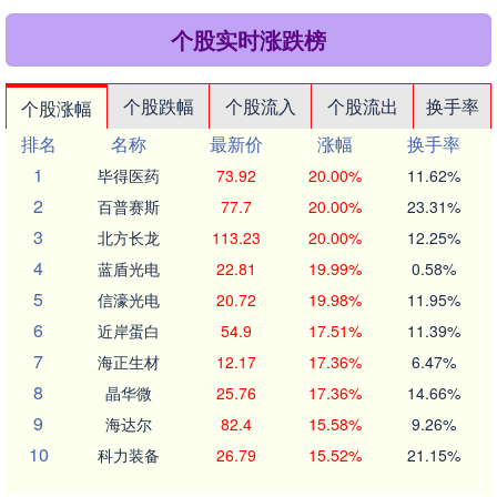
个股实时涨跌榜
个股跌幅
个股流入
个股流出
换手率
个股涨幅
排名
名称
最新价
涨幅
换手率
1
毕得医药
73.92
20.00%
11.62%
2
百普赛斯
77.7
20.00%
23.31%
3
北方长龙
113.23
20.00%
12.25%
4
蓝盾光电
22.81
19.99%
0.58%
5
信濠光电
20.72
19.98%
11.95%
6
近岸蛋白
54.9
17.51%
11.39%
7
海正生材
12.17
17.36%
6.47%
8
晶华微
25.76
17.36%
14.66%
9
海达尔
82.4
15.58%
9.26%
10
科力装备
26.79
15.52%
21.15%