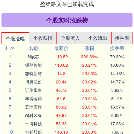
盈策略文章已加载完成
个股实时涨跌榜
个股跌幅
个股流入
个股流出
换手率
个股涨幅
排名
名称
最新价
涨幅
换手率
1
N展芯
116.52
396.89%
79.39%
2
锐翔智能
110.02
20.21%
16.80%
3
志特新材
14.8
20.03%
14.18%
4
博腾股份
20.44
20.02%
14.77%
5
近岸蛋白
46.72
20.01%
5.62%
6
毕得医药
61.6
20.01%
6.12%
7
五洲医疗
83.62
20.01%
18.37%
8
耐科装备
49.67
20.01%
6.83%
9
一博科技
53.33
20.01%
17.26%
10
方邦股份
146.16
20.00%
7.68%