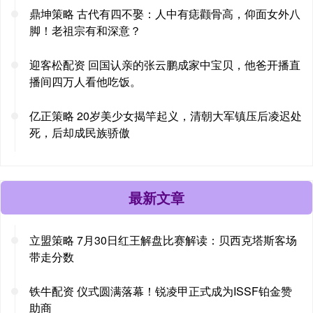
鼎坤策略 古代有四不娶：人中有痣颧骨高，仰面女外八
脚！老祖宗有和深意？
迎客松配资 回国认亲的张云鹏成家中宝贝，他爸开播直
播间四万人看他吃饭。
亿正策略 20岁美少女揭竿起义，清朝大军镇压后凌迟处
死，后却成民族骄傲
最新文章
立盟策略 7月30日红王解盘比赛解读：贝西克塔斯客场
带走分数
铁牛配资 仪式圆满落幕！锐凌甲正式成为ISSF铂金赞
助商