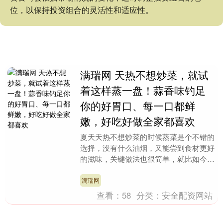
位，以保持投资组合的灵活性和适应性。
满瑞网 天热不想炒菜，就试
着这样蒸一盘！蒜香味钓足
你的好胃口、每一口都鲜
嫩，好吃好做全家都喜欢
夏天天热不想炒菜的时候蒸菜是个不错的
选择，没有什么油烟，又能尝到食材更好
的滋味，关键做法也很简单，就比如今天
这道就很不错。 食材有三样，分别是鱼
丸、丝瓜和粉丝，....
满瑞网
查看：
58
分类：
安全配资网站