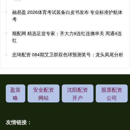
融易盈 2026体育考试装备白皮书发布 专业标准护航体
考
顺配网 精选足篮专家：齐大力9连红连擒串关 周通4连
红
忠琦配资 084期艾卫群双色球预测奖号：龙头凤尾分析
盈策
安全配资
沈阳配资
股票配资
略
网站
开户
公司
友情链接：