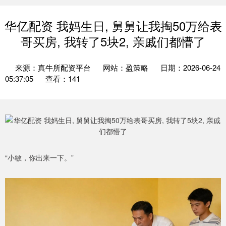
华亿配资 我妈生日, 舅舅让我掏50万给表
哥买房, 我转了5块2, 亲戚们都懵了
来源：真牛所配资平台
网站：盈策略
日期：2026-06-24
05:37:05
查看：141
“小敏，你出来一下。”