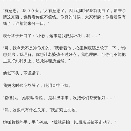
“有意思。”我点点头，“太有意思了。因为那时候我就明白了，原来亲
情这东西，也得看你值不值钱。你穷的时候，大家都躲；你看着像有
钱了，谁都能来分一口。”
表哥终于开口了：“小敏，这事是我做得不对，我……”
“哥，我今天不是冲你来的。”我看着他，心里到底还是软了一下，“你
想买房，我理解。你想让老婆孩子过好点，我也理解。可你们不能把
主意打到我头上，还觉得理所当然。”
他低下头，不说话了。
我妈这时候突然哭了，眼泪直往下掉。
“都怪我。”她哽咽着说，“是我没本事，没把你们都安顿好……”
“妈，这跟您有什么关系。”我赶紧去扶她。
她抓着我的手，手心冰凉：“我就是怕，以后亲戚都不走动了。”