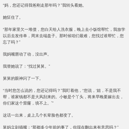
“妈，您还记得我爸刚走那年吗？”我转头看她。
她怔住了。
“那年家里欠一堆债，您白天给人洗衣服，晚上去小饭馆帮忙，我放学
以后去发传单，周末去端盘子。那时候咱们最难，您找过谁帮忙，您
忘了吗？”
我妈嘴唇动了动，没出声。
我替她说了：“找过舅舅。”
舅舅的眼神闪了一下。
“当时您怎么说的，您还记得吗？”我盯着他，“您说，‘姐，不是我不
帮，谁家钱都不是大风刮来的。小敏是个丫头，将来早晚要嫁出去，
你们家这个窟窿，填不上。’”
这话一出来，桌上几个长辈脸色都变了。
舅妈立刻插嘴：“那都多少年前的事了，你现在翻出来有意思吗？”