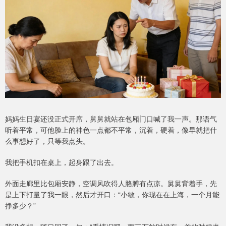
妈妈生日宴还没正式开席，舅舅就站在包厢门口喊了我一声。那语气
听着平常，可他脸上的神色一点都不平常，沉着，硬着，像早就把什
么事想好了，只等我点头。
我把手机扣在桌上，起身跟了出去。
外面走廊里比包厢安静，空调风吹得人胳膊有点凉。舅舅背着手，先
是上下打量了我一眼，然后才开口：“小敏，你现在在上海，一个月能
挣多少？”