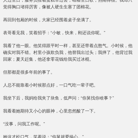
觉得胸口堵得厉害，像被人硬生生塞了团棉花。
再回到包厢的时候，大家已经围着桌子坐满了。
表哥看见我，笑着招手：“小敏，快来，刚还说你呢。”
我看了他一眼。他笑得跟平时一样，甚至还带着点憨气。小时候，他
确实对我不错。村里小孩欺负我，他替我出过头；我摔了，他背过我
回家；夏天赶集，他还拿零花钱给我买过冰棍。
但那都是很多年前的事了。
人总不能靠着小时候那点好，一口气吃一辈子吧。
我坐下后，我妈给我夹了块鱼，低声问：“你舅找你啥事？”
我看着她期待又小心的眼神，心里忽然酸了一下。
“没事，问我工作呢。”
她这才松口气，笑着说：“你舅就爱操心。”