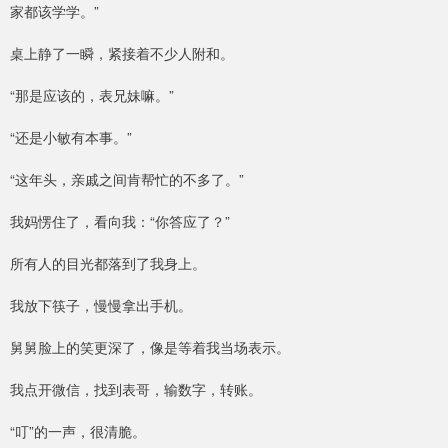
家都该学学。”
桌上静了一瞬，紧接着不少人附和。
“那是应该的，表兄妹嘛。”
“还是小敏有本事。”
“这年头，亲戚之间肯帮忙的不多了。”
我妈愣住了，看向我：“你答应了？”
所有人的目光都落到了我身上。
我放下筷子，慢慢拿出手机。
舅舅脸上的笑更深了，像是等着我当场表示。
我点开微信，找到表哥，输数字，转账。
“叮”的一声，很清脆。