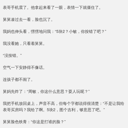
表哥手机震了。他拿起来看了一眼，表情一下就僵住了。
舅舅凑过去一看，脸也沉了。
我妈也伸头看，愣愣地问我：“5块2？小敏，你按错了吧？”
我没看她，只看着舅舅。
“没按错。”
空气一下安静得不像话。
连孩子都不闹了。
舅妈先炸了：“周敏，你这什么意思？耍人玩呢？”
我把手机放回桌上，声音不高，但每个字都说得很清楚：“不是让我给
表哥买房吗？我给了啊。5块2，图个吉利，够意思了吧。”
舅舅脸色铁青：“你这是打谁的脸？”