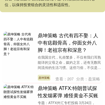
位，以保持投资组合的灵活性和适应性。
鼎坤策略 古代有四不娶：人
中有痣颧骨高，仰面女外八
脚！老祖宗有和深意？
在我国古代，礼俗繁多，不仅有我们耳熟
能详的父母之命，媒妁之言，还有无数民
间流传的生活习惯。这些习俗，不仅是祖
先留下的文化瑰宝，更是他们在生活实践
中积累的智慧。从....
鼎坤策略
查看：
207
分类：
盈策略
鼎坤策略 ATFX:特朗普试探
性发烟雾弹 难怪黄金不买账
专题：ATFX外汇专栏投稿 3月24日，