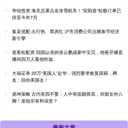
华信投资 海关总署点名张雪机车！“安阳造”轮毂订单已
排至今年7月
集采优配 出行热、票房红 沪市消费公司点燃春节经济
新引擎
迎客松配资 回国认亲的张云鹏成家中宝贝，他爸开播直
播间四万人看他吃饭。
大福证券 20万“美国人”赴华，强烈要求恢复国籍，网
友：回你美国去！
鼎坤策略 古代有四不娶：人中有痣颧骨高，仰面女外八
脚！老祖宗有和深意？
最新文章