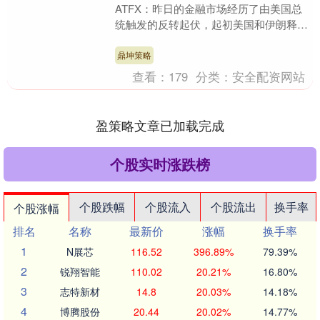
ATFX：昨日的金融市场经历了由美国总
统触发的反转起伏，起初美国和伊朗释放
出可能升级冲突的信号，美国对伊朗发出
了所谓的4....
鼎坤策略
查看：
179
分类：
安全配资网站
盈策略文章已加载完成
个股实时涨跌榜
个股跌幅
个股流入
个股流出
换手率
个股涨幅
排名
名称
最新价
涨幅
换手率
1
N展芯
116.52
396.89%
79.39%
2
锐翔智能
110.02
20.21%
16.80%
3
志特新材
14.8
20.03%
14.18%
4
博腾股份
20.44
20.02%
14.77%